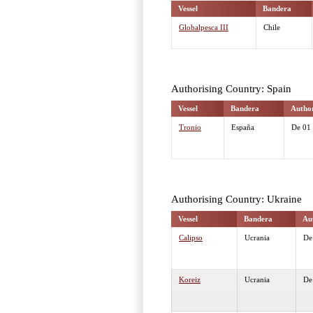
Vessel
Bandera
Globalpesca III
Chile
Authorising Country: Spain
Vessel
Bandera
Author
Tronio
España
De
01
Authorising Country: Ukraine
Vessel
Bandera
Au
Calipso
Ucrania
D
Koreiz
Ucrania
D