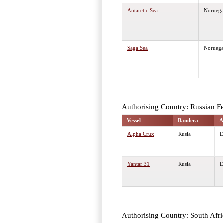
Antarctic Sea
Norueg
Saga Sea
Norueg
Authorising Country: Russian F
Vessel
Bandera
A
Alpha Crux
Rusia
Yantar 31
Rusia
Authorising Country: South Afri