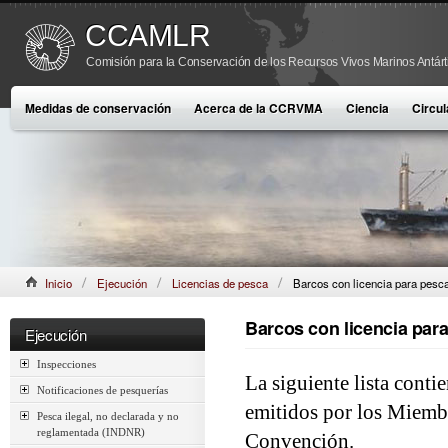
CCAMLR
Comisión para la Conservación de los Recursos Vivos Marinos Antárt
Medidas de conservación
Acerca de la CCRVMA
Ciencia
Circul
Inicio
Ejecución
Licencias de pesca
Barcos con licencia para pesc
Barcos con licencia par
Ejecución
Inspecciones
La siguiente lista conti
Notificaciones de pesquerías
emitidos por los Miembr
Pesca ilegal, no declarada y no
reglamentada (INDNR)
Convención.