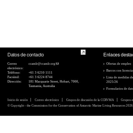
Datos de contacto
Enlaces desta
Correo
ccamlr@ccamlr.org
Ofertas de empleo
electrónico:
Barcos con licencia
Teléfono:
+61 3 6210 1111
Facsímil:
+61 3 6224 8744
Lista de medidas d
Dirección:
181 Macquarie Street, Hobart, 7000,
2025/26
Tasmania, Australia
Formularios de dat
Inicio de sesión
Correo electrónico
Grupos de discusión de la CCRVMA
Grupos-
© Copyright - the Commission for the Conservation of Antarctic Marine Living Resources 2026,