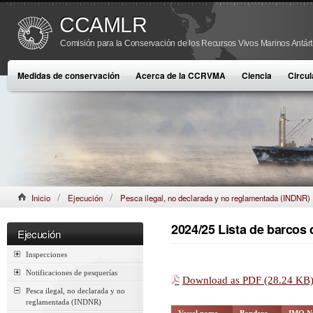
CCAMLR
Comisión para la Conservación de los Recursos Vivos Marinos Antárt
Medidas de conservación
Acerca de la CCRVMA
Ciencia
Circul
Inicio
Ejecución
Pesca ilegal, no declarada y no reglamentada (INDNR)
2024/25 Lista de barco
Ejecución
Inspecciones
Notificaciones de pesquerías
Download as PDF (28.24 KB
Pesca ilegal, no declarada y no
reglamentada (INDNR)
Vessel name
Bandera
IMO N