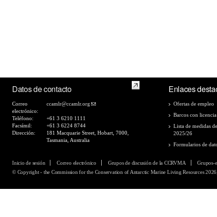
Datos de contacto
Enlaces desta
Correo
ccamlr@ccamlr.org
Ofertas de empleo
electrónico:
Barcos con licencia
Teléfono:
+61 3 6210 1111
Facsímil:
+61 3 6224 8744
Lista de medidas d
Dirección:
181 Macquarie Street, Hobart, 7000,
2025/26
Tasmania, Australia
Formularios de dat
Inicio de sesión
Correo electrónico
Grupos de discusión de la CCRVMA
Grupos-
© Copyright - the Commission for the Conservation of Antarctic Marine Living Resources 2026,