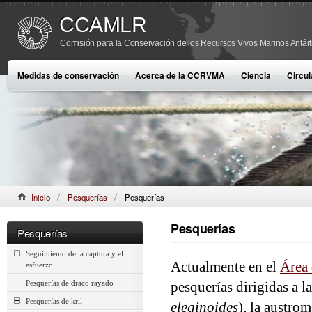
CCAMLR
Comisión para la Conservación de los Recursos Vivos Marinos Antárt
Medidas de conservación
Acerca de la CCRVMA
Ciencia
Circul
Inicio
Pesquerías
Pesquerías
Pesquerías
Pesquerías
Seguimiento de la captura y el
Actualmente en el
Área
esfuerzo
Pesquerías de draco rayado
pesquerías dirigidas a l
Pesquerías de kril
eleginoides
), la austrom