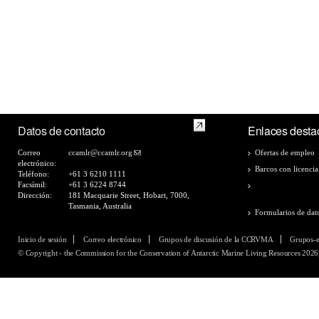
Datos de contacto
Enlaces desta
Correo
ccamlr@ccamlr.org
Ofertas de empleo
electrónico:
Barcos con licencia
Teléfono:
+61 3 6210 1111
Facsímil:
+61 3 6224 8744
Lista de medidas d
Dirección:
181 Macquarie Street, Hobart, 7000,
2025/26
Tasmania, Australia
Formularios de dat
Inicio de sesión
Correo electrónico
Grupos de discusión de la CCRVMA
Grupos-
© Copyright - the Commission for the Conservation of Antarctic Marine Living Resources 2026,