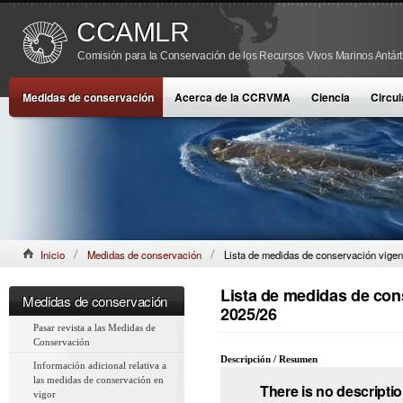
CCAMLR
Comisión para la Conservación de los Recursos Vivos Marinos Antárt
Medidas de conservación
Acerca de la CCRVMA
Ciencia
Circul
Inicio
Medidas de conservación
Lista de medidas de conservación vigen
Lista de medidas de con
Medidas de conservación
2025/26
Pasar revista a las Medidas de
Conservación
Descripción / Resumen
Información adicional relativa a
las medidas de conservación en
There is no descriptio
vigor