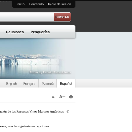
Inicio
Contenido
Inicio de sesión
e búsqueda
Reuniones
Pesquerías
Photo by Leonid Pshenichnov
English
Français
Русский
Español
vación de los Recursos Vivos Marinos Antárticos - ©
orma, con las siguientes excepciones: