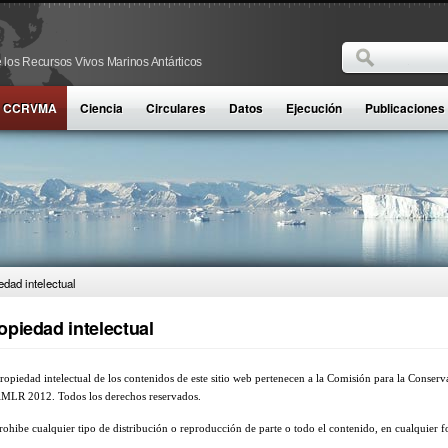
Buscar
 los Recursos Vivos Marinos Antárticos
Formulario d
la CCRVMA
Ciencia
Circulares
Datos
Ejecución
Publicaciones
edad intelectual
opiedad intelectual
ropiedad intelectual de los contenidos de este sitio web pertenecen a la Comisión para la Conser
LR 2012. Todos los derechos reservados.
rohibe cualquier tipo de distribución o reproducción de parte o todo el contenido, en cualquier f