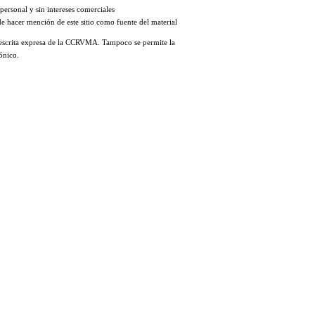
personal y sin intereses comerciales
de hacer mención de este sitio como fuente del material
ón escrita expresa de la CCRVMA. Tampoco se permite la
ónico.