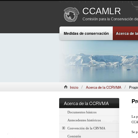
CCAMLR
Comisión para la Conservación de
Medidas de conservación
Acerca de 
Inicio
Acerca de la CCRVMA
Propi
Pr
Acerca de la CCRVMA
Documentos básicos
La p
Antecedentes históricos
CCAM
Convención de la CRVMA
Se p
Comisión