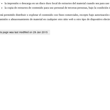
la impresión o descarga en un disco duro local de extractos del material cuando sea para uso 
la copia de extractos de contenido para uso personal de terceras personas, bajo la condición 
stá permitido distribuir o explotar el contenido con fines comerciales, excepto bajo autorizaci
smisión o almacenamiento de material en cualquier otro sitio web u otro tipo de dispositivo electr
is page was last modified on 29 Jan 2015