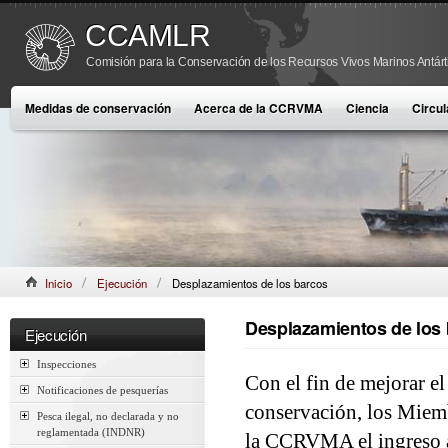
CCAMLR
Comisión para la Conservación de los Recursos Vivos Marinos Antárt
Medidas de conservación
Acerca de la CCRVMA
Ciencia
Circul
Inicio
Ejecución
Desplazamientos de los barcos
Desplazamientos de los
Ejecución
Inspecciones
Con el fin de mejorar e
Notificaciones de pesquerías
conservación, los Miemb
Pesca ilegal, no declarada y no
reglamentada (INDNR)
la CCRVMA el ingreso a, 