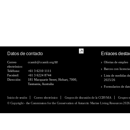
Datos de contacto
Enlaces desta
Correo
ccamlr@ccamlr.org
Ofertas de empleo
electrónico:
Barcos con licencia
Teléfono:
+61 3 6210 1111
Facsímil:
+61 3 6224 8744
Lista de medidas d
Dirección:
181 Macquarie Street, Hobart, 7000,
2025/26
Tasmania, Australia
Formularios de dat
Inicio de sesión
Correo electrónico
Grupos de discusión de la CCRVMA
Grupos-
© Copyright - the Commission for the Conservation of Antarctic Marine Living Resources 2026,