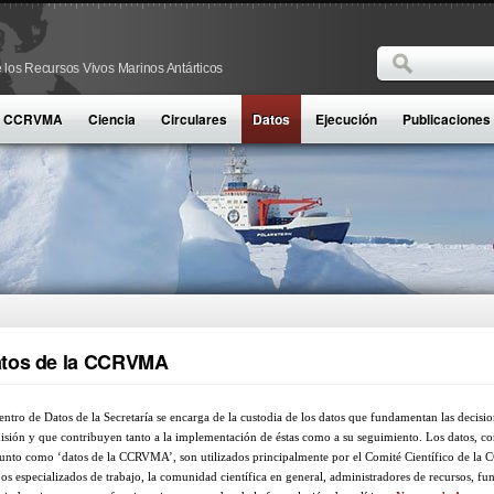
Buscar
 los Recursos Vivos Marinos Antárticos
Formulario d
la CCRVMA
Ciencia
Circulares
Datos
Ejecución
Publicaciones
tos de la CCRVMA
entro de Datos de la Secretaría se encarga de la custodia de los datos que fundamentan las decisio
sión y que contribuyen tanto a la implementación de éstas como a su seguimiento. Los datos, c
unto como ‘datos de la CCRVMA’, son utilizados principalmente por el Comité Científico de l
os especializados de trabajo, la comunidad científica en general, administradores de recursos, fu