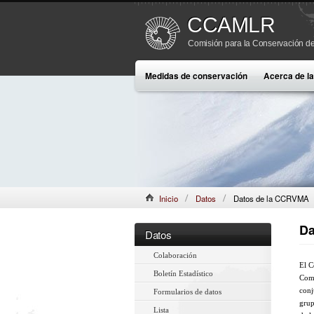
CCAMLR
Comisión para la Conservación de
Medidas de conservación
Acerca de 
Inicio
Datos
Datos de la CCRVMA
Da
Datos
Colaboración
El C
Boletín Estadístico
Comi
conj
Formularios de datos
grup
Lista