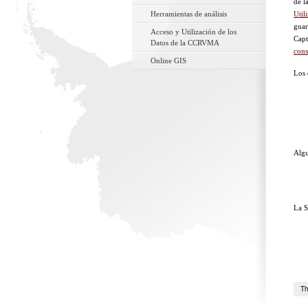
de l
Herramientas de análisis
Util
guar
Acceso y Utilización de los
Cap
Datos de la CCRVMA
cons
Online GIS
Los 
Algu
La S
Th