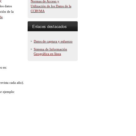
y
Normas de Acceso y
los datos
Utilización de los Datos de la
CCRVMA
ción de la
de
Enlaces destacados
Datos de captura y esfuerzo
Sistema de Información
Geográfica en línea
s en:
revista cada año).
or ejemplo: