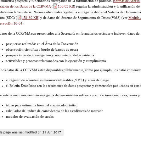
a industria pesquera y funcionarios encargados de la formulación de políticas.
Normas de Acceso 
ización de los Datos de la CCRVMA
(
156.83 KB
)
regulan la administración y la utilización de 
dados en la Secretaría. Normas adicionales regulan la entrega de datos del Sistema de Documenta
tura (SDC)
(
151.39 KB
)
y de datos del Sistema de Seguimiento de Datos (VMS) (ver
Medida 
ervación 10-04
).
datos de la CCRVMA son presentados a la Secretaría en formularios estándar e incluyen datos de:
pesquerías realizadas en el Área de la Convención
observación científica a bordo de barcos de pesca
prospecciones de investigación y seguimiento del ecosistema
actividades y procesos relacionados con la ejecución y cumplimiento.
nos datos de la CCRVMA están disponibles públicamente, como por ejemplo, los datos contenido
el registro de ecosistemas marinos vulnerables (VME) y áreas de riesgo
el Boletín Estadístico (en los resúmenes de datos pesqueros y comerciales publicados en esta 
ecretaría mantiene también una gama de herramientas software y aplicaciones analíticas, como p
tablas para estimar la hora del crepúsculo náutico
calculador del índice de coincidencia de las estadísticas de marcado
modelos de evaluación de stocks.
is page was last modified on 21 Jun 2017