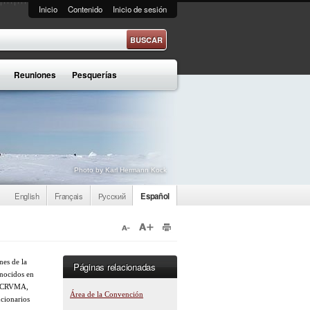
Inicio
Contenido
Inicio de sesión
e búsqueda
Reuniones
Pesquerías
Photo by Karl Hermann Kock
English
Français
Русский
Español
nes de la
Páginas relacionadas
onocidos en
a CCRVMA,
Área de la Convención
ncionarios