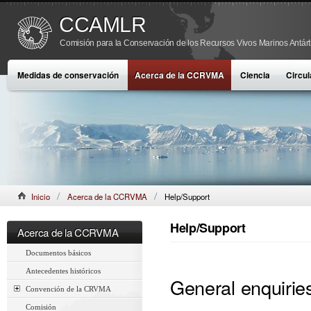
CCAMLR
Comisión para la Conservación de los Recursos Vivos Marinos Antárt
Medidas de conservación
Acerca de la CCRVMA
Ciencia
Circul
Inicio
Acerca de la CCRVMA
Help/Support
Help/Support
Acerca de la CCRVMA
Documentos básicos
Antecedentes históricos
General enquirie
Convención de la CRVMA
Comisión