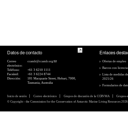
Datos de contacto
Enlaces desta
Correo
ccamlr@ccamlr.org
Ofertas de empleo
electrónico:
Barcos con licencia
Teléfono:
+61 3 6210 1111
Facsímil:
+61 3 6224 8744
Lista de medidas d
Dirección:
181 Macquarie Street, Hobart, 7000,
2025/26
Tasmania, Australia
Formularios de dat
Inicio de sesión
Correo electrónico
Grupos de discusión de la CCRVMA
Grupos-
© Copyright - the Commission for the Conservation of Antarctic Marine Living Resources 2026,