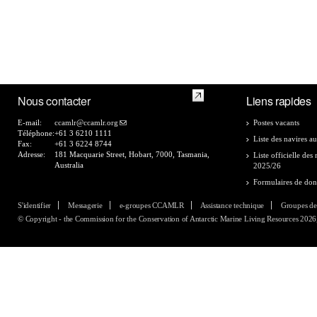
Nous contacter
Liens rapides
E-mail:
ccamlr@ccamlr.org
Postes vacants
Téléphone:
+61 3 6210 1111
Liste des navires au
Fax:
+61 3 6224 8744
Adresse:
181 Macquarie Street, Hobart, 7000, Tasmania,
Liste officielle de
Australia
2025/26
Formulaires de do
S'identifier
Messagerie
e-groupes CCAMLR
Assistance technique
Groupes de
© Copyright - the Commission for the Conservation of Antarctic Marine Living Resources 2026, 