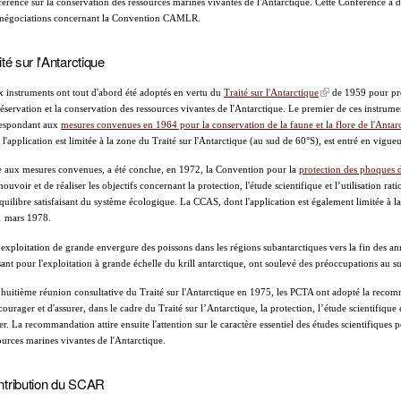
érence sur la conservation des ressources marines vivantes de l'Antarctique. Cette Conférence a 
négociations concernant la Convention CAMLR.
ité sur l'Antarctique
 instruments ont tout d'abord été adoptés en vertu du
Traité sur l'Antarctique
de 1959 pour p
réservation et la conservation des ressources vivantes de l'Antarctique. Le premier de ces instrume
espondant aux
mesures convenues en 1964 pour la conservation de la faune et la flore de l'Antar
 l'application est limitée à la zone du Traité sur l'Antarctique (au sud de 60°S), est entré en vigue
e aux mesures convenues, a été conclue, en 1972, la Convention pour la
protection des phoques 
ouvoir et de réaliser les objectifs concernant la protection, l'étude scientifique et l’utilisation ra
quilibre satisfaisant du système écologique. La CCAS, dont l'application est également limitée à la
1 mars 1978.
exploitation de grande envergure des poissons dans les régions subantarctiques vers la fin des anné
sant pour l'exploitation à grande échelle du krill antarctique, ont soulevé des préoccupations au suj
 huitième réunion consultative du Traité sur l'Antarctique en 1975, les PCTA ont adopté la recom
courager et d'assurer, dans le cadre du Traité sur l’Antarctique, la protection, l’étude scientifique 
er. La recommandation attire ensuite l'attention sur le caractère essentiel des études scientifiques po
ources marines vivantes de l'Antarctique.
tribution du SCAR