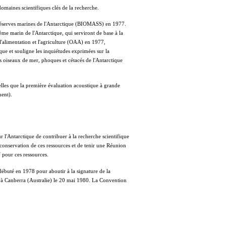
 domaines scientifiques clés de la recherche.
 réserves marines de l'Antarctique (BIOMASS) en 1977.
me marin de l'Antarctique, qui serviront de base à la
l'alimentation et l'agriculture (OAA) en 1977,
que et souligne les inquiétudes exprimées sur la
les oiseaux de mer, phoques et cétacés de l'Antarctique
lles que la première évaluation acoustique à grande
ent).
l'Antarctique de contribuer à la recherche scientifique
 conservation de ces ressources et de tenir une Réunion
f pour ces ressources.
 débuté en 1978 pour aboutir à la signature de la
 à Canberra (Australie) le 20 mai 1980. La Convention