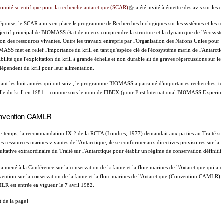
omité scientifique pour la recherche antarctique (SCAR)
a été invité à émettre des avis sur les
éponse, le SCAR a mis en place le programme de Recherches biologiques sur les systèmes et les
jectif principal de BIOMASS était de mieux comprendre la structure et la dynamique de l'écosystè
ion des ressources vivantes. Outre les travaux entrepris par l'Organisation des Nations Unies pour 
ASS met en relief l'importance du krill en tant qu'espèce clé de l'écosystème marin de l'Antarcti
ibilité que l'exploitation du krill à grande échelle et non durable ait de graves répercussions sur 
dépendent du krill pour leur alimentation.
ant les huit années qui ont suivi, le programme BIOMASS a parrainé d'importantes recherches, te
lle du krill en 1981 – connue sous le nom de FIBEX (pour First International BIOMASS Experim
nvention CAMLR
e-temps, la recommandation IX-2 de la RCTA (Londres, 1977) demandait aux parties au Traité sur 
les ressources marines vivantes de l'Antarctique, de se conformer aux directives provisoires sur la
ultative extraordinaire du Traité sur l'Antarctique pour établir un régime de conservation définiti
 a mené à la Conférence sur la conservation de la faune et la flore marines de l'Antarctique qui a
ention sur la conservation de la faune et la flore marines de l'Antarctique (Convention CAMLR)
R est entrée en vigueur le 7 avril 1982.
t de la page]