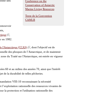
donné lieu
Conference on the
Conservation of Antarctic
Marine Living Resources
Texte de la Convention
CAMLR
romouvoir
nts,
ctique
,
ur en 1982.
de l'Antarctique (CCAS)
, dont l'objectif est de
tionnelle des phoques de l’Antarctique, et de maintenir
 zone du Traité sur l'Antarctique, est entrée en vigueur
es 60 et au milieu des années 70, ainsi que l'intérêt
et de la durabilité de telles pêcheries.
mandation VIII-10 reconnaissant la nécessité
et l’exploitation rationnelle des ressources vivantes de
ur la protection et l'utilisation rationnelle des