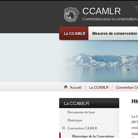
CCAMLR
Commission pour la conservation de
La CCAMLR
Mesures de conservation
Accueil
La CCAMLR
Convention 
Hi
La CCAMLR
Documents de base
La C
Historique
(PCT
croi
Convention CAMLR
pour
Historique de la Convention