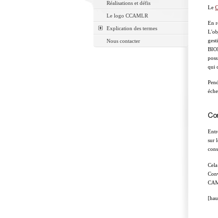
Réalisations et défis
Le
C
Le logo CCAMLR
En r
Explication des termes
L'ob
gest
Nous contacter
BIOM
poss
qui 
Pend
éche
Co
Entr
sur 
cons
Cela
Conv
CAML
[hau