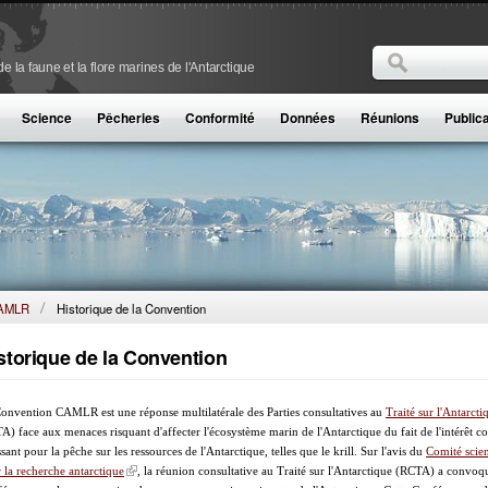
Rechercher
 la faune et la flore marines de l'Antarctique
Formulaire de
Science
Pêcheries
Conformité
Données
Réunions
Public
CAMLR
Historique de la Convention
storique de la Convention
onvention CAMLR est une réponse multilatérale des Parties consultatives au
Traité sur l'Antarcti
A) face aux menaces risquant d'affecter l'écosystème marin de l'Antarctique du fait de l'intérêt 
ssant pour la pêche sur les ressources de l'Antarctique, telles que le krill. Sur l'avis du
Comité scien
 la recherche antarctique
, la réunion consultative au Traité sur l'Antarctique (RCTA) a convoq