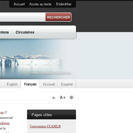
Accueil
Accès au texte
S'identifier
 recherche
ations
Circulaires
Photo by Leonid Pshenichnov
English
Français
Русский
Español
que
Pages utiles
commercial
tifique
Convention CCAMLR
ué la