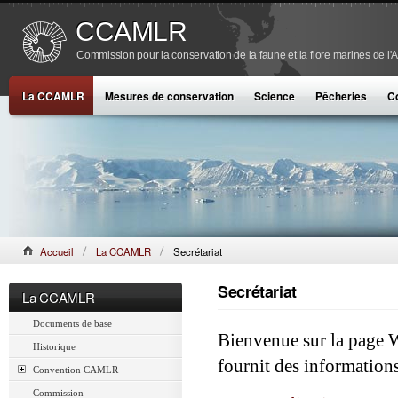
CCAMLR
Commission pour la conservation de la faune et la flore marines de l'
La CCAMLR
Mesures de conservation
Science
Pêcheries
C
Accueil
La CCAMLR
Secrétariat
Secrétariat
La CCAMLR
Documents de base
Bienvenue sur la page 
Historique
fournit des information
Convention CAMLR
Commission