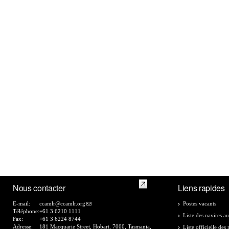
Nous contacter
Liens rapides
E-mail:
ccamlr@ccamlr.org
Postes vacants
Téléphone:
+61 3 6210 1111
Liste des navires au
Fax:
+61 3 6224 8744
Adresse:
181 Macquarie Street, Hobart, 7000, Tasmania,
Liste officielle de