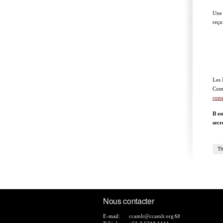
Une 
reçu
Les 
Comm
cons
Il e
secr
Th
Nous contacter
E-mail:
ccamlr@ccamlr.org