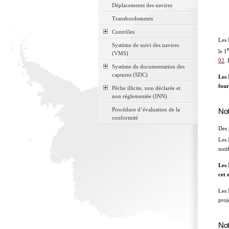
Déplacements des navires
Transbordements
Contrôles
Les 
Système de suivi des navires
e
le 1
(VMS)
02
. 
Système de documentation des
captures (SDC)
Les 
four
Pêche illicite, non déclarée et
non réglementée (INN)
Not
Procédure d’évaluation de la
conformité
Des 
Les 
noti
Les 
cet 
Les 
proj
Not