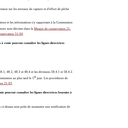
ission sur les niveaux de capture et d'effort de pêche
tions et les informations s'y rapportant à la Commission
toire sont décrites dans la
Mesure de conservation 21-
nservation 51-04
.
à venir peuvent consulter les lignes directrices
8.1, 48.2, 48.3 et 48.4 et les divisions 58.4.1 et 58.4.2.
er
ommission au plus tard le 1
juin. Les procédures de
ion 21-03
.
r peuvent consulter les lignes directrices fournies à
s ci-dessus sont priés de soumettre une notification de