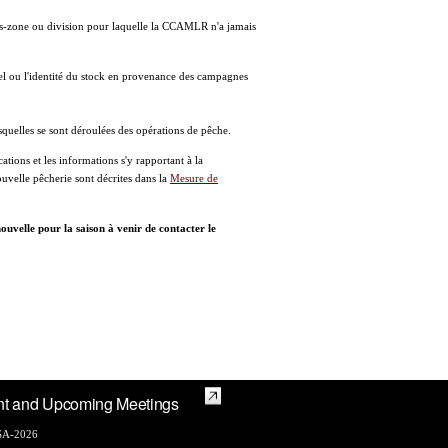
us-zone ou division pour laquelle la CCAMLR n'a jamais
iel ou l'identité du stock en provenance des campagnes
squelles se sont déroulées des opérations de pêche.
ations et les informations s'y rapportant à la
ouvelle pêcherie sont décrites dans la
Mesure de
uvelle pour la saison à venir de contacter le
nt and Upcoming Meetings
A-2026