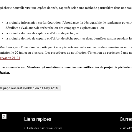
pêcherie nouvelle vise une espèce donnée, capturée selon une méthode particulière dans une so
 :
la moindre information sur la répartition, l'abondance, la démographie, le rendement potent
détaillées d'évaluation/de recherche ou des campagnes exploratoires ; ou
la moindre donnée de capture et d'effort de pêche ; ou
la moindre donnée de capture et d'effort de pêche pour les deux dernières saisons pendant le
Membres ayant l'intention de participer à une pêcherie nouvelle sont tenus de soumettre les notific
ission le 20 juillet au plus tard. Les procédures de notification d'intention de participer à une n
ervation 21-01
.
st recommandé aux Membres qui souhaitent soumettre une notification de projet de pêcherie no
étariat.
is page was last modified on 09 May 2018
Liens rapides
Curre
Liste des navires autorisés
WG-FS