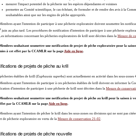
mesurer l'impact potentiel de la pêcherie sur les espèces dépendantes et voisines
permettre au Comité scientifique, le cas échéant, de formuler et de rendre des avis à la Comm
souhaitables ainsi que sur les engins de pêche appropriés.
Membres ayant l'intention de participer à une pêcherie exploratoire doivent soumettre les notifica
r
juin au plus tard. Les procédures de notification d'intention de participer à une pêcherie explora
Les informations concernant les pêcheries exploratoires de krill sont décrites dans la
Mesure de co
Membres souhaitant soumettre une notification de projet de pêche exploratoire pour la saison 
nies à cet effet par la CCAMLR sur la page
Aide en ligne
.
ifications de projets de pêche au krill
pêcheries établies de krill (
Euphausia superba
) sont actuellement en activité dans les sous-zones 4
Membres ayant l'intention de participer à ces pêcheries établies de krill doivent en informer la C
fication d'intention de participer à une pêcherie de krill sont décrites dans la
Mesure de conservat
Membres souhaitant soumettre une notification de projet de pêche au krill pour la saison à veni
effet par la CCAMLR sur la page
Aide en ligne
.
Membres ayant l'intention de pêcher le krill dans les sous-zones ou divisions qui ne sont pas citée
et de pêcherie exploratoire en vertu de la
Mesure de conservation 21-02
.
ifications de projets de pêche nouvelle