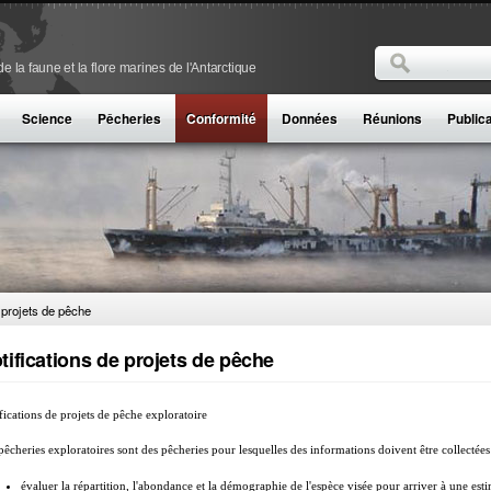
Rechercher
 la faune et la flore marines de l'Antarctique
Formulaire de
Science
Pêcheries
Conformité
Données
Réunions
Public
 projets de pêche
tifications de projets de pêche
fications de projets de pêche exploratoire
pêcheries exploratoires sont des pêcheries pour lesquelles des informations doivent être collectées 
évaluer la répartition, l'abondance et la démographie de l'espèce visée pour arriver à une es