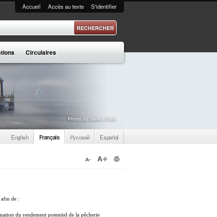
Accueil
Accès au texte
S'identifier
 recherche
ations
Circulaires
Photo by James Clark
English
Français
Русский
Español
afin de :
timation du rendement potentiel de la pêcherie