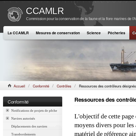
CCAMLR
Commission pour la conservation de la faune et la flore marines de l'
La CCAMLR
Mesures de conservation
Science
Pêcheries
C
Accueil
Conformité
Contrôles
Ressources des contrôleurs désigné
Ressources des contrôl
Conformité
Notifications de projets de pêche
L'objectif de cette pag
Navires autorisés
moyens divers pour les 
Déplacements des navires
matériel de référence ain
Transbordements