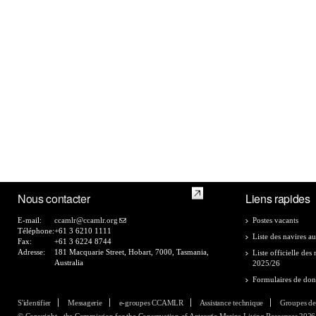
Nous contacter
Liens rapides
E-mail:
ccamlr@ccamlr.org
Postes vacants
Téléphone:
+61 3 6210 1111
Liste des navires au
Fax:
+61 3 6224 8744
Adresse:
181 Macquarie Street, Hobart, 7000, Tasmania,
Liste officielle de
Australia
2025/26
Formulaires de do
S'identifier
Messagerie
e-groupes CCAMLR
Assistance technique
Groupes de
© Copyright - the Commission for the Conservation of Antarctic Marine Living Resources 2026, 