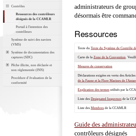
administrateurs de group
Contrôles
Ressources des contrôleurs
désormais être commandé
désignés de la CCAMLR
Portail à l'intention des
Ressources
contrôleurs
Système de suivi des navires
(VMS)
Texte du
Texte du Système de Contrôle
Système de documentation des
captures (SDC)
Carte de la
Zone de la Convention
. Veuil
Pêche illicite, non déclarée et
Mesures de conservation
non réglementée (INN)
Déclarations exigées en vertu des Article
Procédure d’évaluation de la
de la Faune et la Flore Marines de l'Antar
conformité
Explication des termes
utilisés par la C
Liste des
Designated Inspectors
de la C
Liste des
Membres
de la CCAMLR
Guide des administrate
contrôleurs désignés