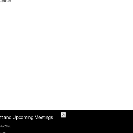
i que les
nt and Upcoming Meetings
A-2026