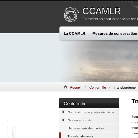
CCAMLR
Commission pour la conservation de
La CCAMLR
Mesures de conservation
Accueil
Conformité
Transbordemen
Tr
Conformité
Notifications de projets de pêche
Pour
Navires autorisés
disp
tran
Déplacements des navires
tran
Transbordements