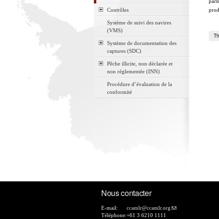
parm
Contrôles
prod
Système de suivi des navires
(VMS)
Th
Système de documentation des
captures (SDC)
Pêche illicite, non déclarée et
non réglementée (INN)
Procédure d’évaluation de la
conformité
Nous contacter
E-mail:
ccamlr@ccamlr.org
Téléphone:
+61 3 6210 1111