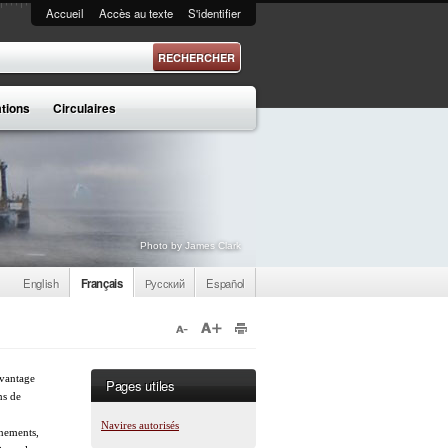
Accueil
Accès au texte
S'identifier
 recherche
ations
Circulaires
Photo by James Clark
English
Français
Русский
Español
avantage
Pages utiles
ns de
Navires autorisés
nements,