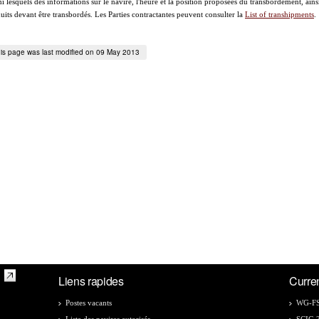
i lesquels des informations sur le navire, l'heure et la position proposées du transbordement, ains
uits devant être transbordés. Les Parties contractantes peuvent consulter la
List of transhipments
.
is page was last modified on 09 May 2013
Liens rapides
Curre
Postes vacants
WG-FS