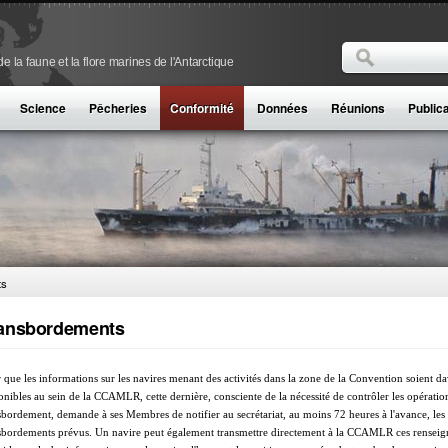
Rechercher
 la faune et la flore marines de l'Antarctique
Formulaire de
Science
Pêcheries
Conformité
Données
Réunions
Public
ts
ansbordements
 que les informations sur les navires menant des activités dans la zone de la Convention soient d
onibles au sein de la CCAMLR, cette dernière, consciente de la nécessité de contrôler les opératio
sbordement, demande à ses Membres de notifier au secrétariat, au moins 72 heures à l'avance, les
sbordements prévus. Un navire peut également transmettre directement à la CCAMLR ces renseig