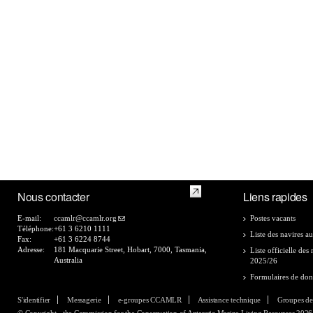
Nous contacter
Liens rapides
E-mail:
ccamlr@ccamlr.org
Postes vacants
Téléphone:
+61 3 6210 1111
Liste des navires au
Fax:
+61 3 6224 8744
Adresse:
181 Macquarie Street, Hobart, 7000, Tasmania,
Liste officielle de
Australia
2025/26
Formulaires de do
S'identifier
Messagerie
e-groupes CCAMLR
Assistance technique
Groupes de
© Copyright - the Commission for the Conservation of Antarctic Marine Living Resources 2026, 