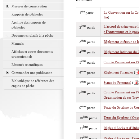
Mesures de conservation
ère
La Convention sur la Con
1
partie
Rapports de pêcheries
Ko
)
Archive des rapports de
ème
L'accord de siège entre 
pêcheries
2
partie
e l'Antarctique et le gou
Documents relatifs à la pêche
ème
Règlement intérieur de 
3
partie
Manuels
ème
Affiches et autres documents
Règlement Intérieur du 
4
partie
promotionnels
ème
Comité Permanent sur l'
5
partie
Résumés scientifiques
ème
Règlement Financier
(
Commander une publication
6
partie
Bibliothèque de référence des
ème
Statut du Personnel
(
7
partie
engins de pêche
ème
Comite Permanent sur l'A
8
partie
Organisation de ses Tra
ème
Texte du Système de Co
9
partie
ème
Texte du Système d'Obse
10
partie
ème
Règles d'Accès et d'Uti
11
partie
ème
Règles d'Accès aux Don
12
partie