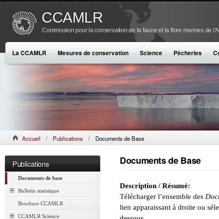
CCAMLR
Commission pour la conservation de la faune et la flore marines de l'
La CCAMLR
Mesures de conservation
Science
Pêcheries
C
Accueil
Publications
Documents de Base
Documents de Base
Publications
Documents de base
Description / Résumé:
Bulletin statistique
Télécharger l’ensemble des
Doc
Brochure CCAMLR
lien apparaissant à droite ou séle
CCAMLR Science
dessous.