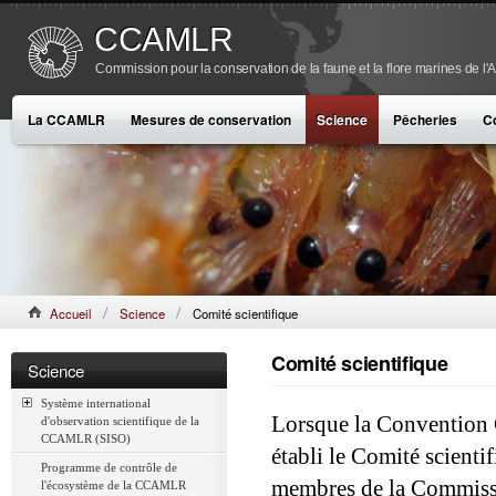
CCAMLR
Commission pour la conservation de la faune et la flore marines de l'
La CCAMLR
Mesures de conservation
Science
Pêcheries
C
Accueil
Science
Comité scientifique
Comité scientifique
Science
Système international
Lorsque la Convention 
d'observation scientifique de la
CCAMLR (SISO)
établi le Comité scien
Programme de contrôle de
membres de la Commiss
l'écosystème de la CCAMLR