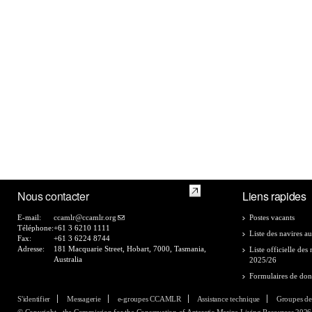
Nous contacter
Liens rapides
E-mail:
ccamlr@ccamlr.org
Postes vacants
Téléphone:
+61 3 6210 1111
Liste des navires au
Fax:
+61 3 6224 8744
Adresse:
181 Macquarie Street, Hobart, 7000, Tasmania,
Liste officielle de
Australia
2025/26
Formulaires de do
S'identifier
Messagerie
e-groupes CCAMLR
Assistance technique
Groupes de
© Copyright - the Commission for the Conservation of Antarctic Marine Living Resources 2026, 