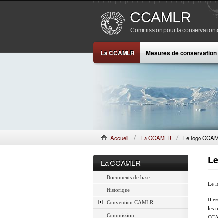
CCAMLR
Commission pour la conservation de
La CCAMLR
Mesures de conservation
Accueil
La CCAMLR
Le logo CCA
Le
La CCAMLR
Documents de base
Le l
Historique
Il e
Convention CAMLR
les 
Commission
CCAM