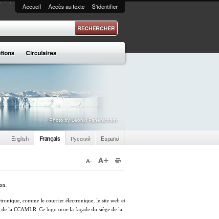
Accueil
Accès au texte
S'identifier
 recherche
ations
Circulaires
Photo by Leonid Pshenichnov
English
Français
Русский
Español
on.
ctronique, comme le courrier électronique, le site web et
es de la CCAMLR. Ce logo orne la façade du siège de la