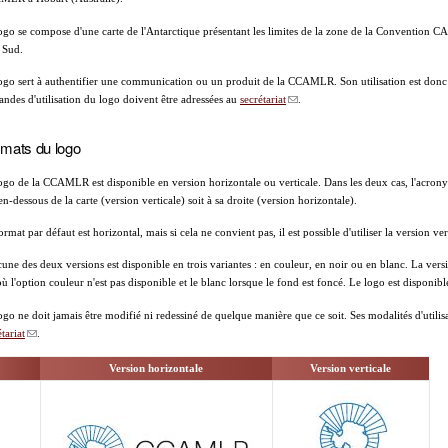
ogo se compose d'une carte de l'Antarctique présentant les limites de la zone de la Convention C
 Sud.
ogo sert à authentifier une communication ou un produit de la CCAMLR. Son utilisation est donc 
ndes d'utilisation du logo doivent être adressées au
secrétariat
.
mats du logo
ogo de la CCAMLR est disponible en version horizontale ou verticale. Dans les deux cas, l'acrony
 en-dessous de la carte (version verticale) soit à sa droite (version horizontale).
ormat par défaut est horizontal, mais si cela ne convient pas, il est possible d'utiliser la version ver
une des deux versions est disponible en trois variantes : en couleur, en noir ou en blanc. La version
où l'option couleur n'est pas disponible et le blanc lorsque le fond est foncé. Le logo est disponi
ogo ne doit jamais être modifié ni redessiné de quelque manière que ce soit. Ses modalités d'util
tariat
.
Version horizontale
Version verticale