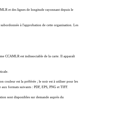
AMLR et des lignes de longitude rayonnant depuis le
subordonnée à l'approbation de cette organisation. Les
me CCAMLR est indissociable de la carte. Il apparaît
ticale.
 couleur est la préférée ; le noir est à utiliser pour les
ble aux formats suivants : PDF, EPS, PNG et TIFF.
isation sont disponibles sur demande auprès du