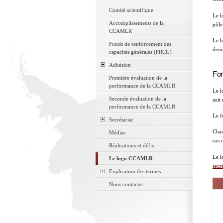
Comité scientifique
Le l
Accomplissements de la
pôle
CCAMLR
Le l
Fonds de renforcement des
dema
capacités générales (FRCG)
Adhésion
For
Première évaluation de la
performance de la CCAMLR
Le l
Seconde évaluation de la
soit
performance de la CCAMLR
Le f
Secrétariat
Chac
Médias
cas 
Réalisations et défis
Le l
Le logo CCAMLR
secré
Explication des termes
Nous contacter