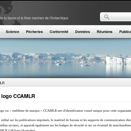
Rechercher
 la faune et la flore marines de l'Antarctique
Formulaire de
Science
Pêcheries
Conformité
Données
Réunions
Public
MLR
 logo CCAMLR
ogo ou « emblème de marque » CCAMLR sert d'identificateur visuel unique pour cette organisati
st utilisé sur les publications imprimés, le matériel de bureau et les supports de communication éle
médias sociaux, et apparaît également sur les badges de sécurité et sur un éventail de marchandis
LR à Hobart (Australie).