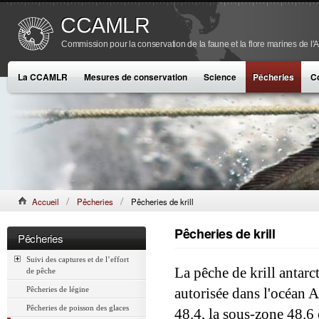
CCAMLR
Commission pour la conservation de la faune et la flore marines de l'
La CCAMLR
Mesures de conservation
Science
Pêcheries
C
Accueil
Pêcheries
Pêcheries de krill
Pêcheries de krill
Pêcheries
Suivi des captures et de l’effort
La pêche de krill antarc
de pêche
Pêcheries de légine
autorisée dans l'océan A
Pêcheries de poisson des glaces
48.4, la sous-zone 48.6 