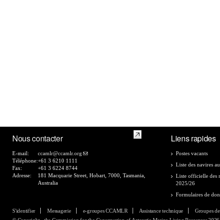
Nous contacter
Liens rapides
E-mail:
ccamlr@ccamlr.org
Postes vacants
Téléphone:
+61 3 6210 1111
Liste des navires au
Fax:
+61 3 6224 8744
Adresse:
181 Macquarie Street, Hobart, 7000, Tasmania,
Liste officielle de
Australia
2025/26
Formulaires de do
S'identifier
Messagerie
e-groupes CCAMLR
Assistance technique
Groupes de
© Copyright - the Commission for the Conservation of Antarctic Marine Living Resources 2026, 