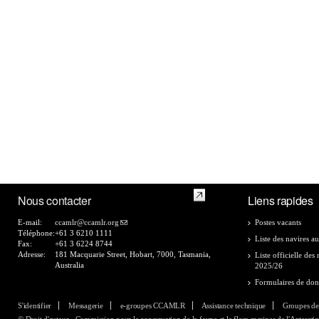
Nous contacter
Liens rapides
E-mail:
ccamlr@ccamlr.org
Postes vacants
Téléphone:
+61 3 6210 1111
Liste des navires au
Fax:
+61 3 6224 8744
Adresse:
181 Macquarie Street, Hobart, 7000, Tasmania,
Liste officielle de
Australia
2025/26
Formulaires de do
S'identifier
Messagerie
e-groupes CCAMLR
Assistance technique
Groupes de
© Droit d'auteur - Commission pour la conservation de la faune et la flore marines de l'Antarcti