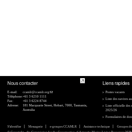
Nous contacter
Liens rapides
E-mail:
ccamlr@ccamlr.org
Postes vacants
Téléphone:
+61 3 6210 1111
Liste des navires au
Fax:
+61 3 6224 8744
Adresse:
181 Macquarie Street, Hobart, 7000, Tasmania,
Liste officielle de
Australia
2025/26
Formulaires de do
S'identifier
Messagerie
e-groupes CCAMLR
Assistance technique
Groupes de
© Copyright - the Commission for the Conservation of Antarctic Marine Living Resources 2026, 