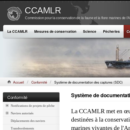
CCAMLR
Commission pour la conservation de la faune et la flore marines de l'
La CCAMLR
Mesures de conservation
Science
Pêcheries
C
Accueil
Conformité
Système de documentation des captures (SDC)
Système de documentati
Conformité
Notifications de projets de pêche
La CCAMLR met en œuvr
Navires autorisés
destinées à la conservat
Déplacements des navires
marines vivantes de l'A
Transbordements