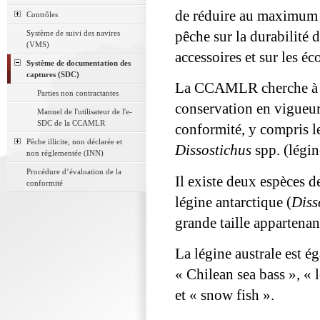
de réduire au maximum l
Contrôles
Système de suivi des navires
pêche sur la durabilité d
(VMS)
accessoires et sur les é
Système de documentation des
captures (SDC)
La CCAMLR cherche à ga
Parties non contractantes
conservation en vigueur 
Manuel de l'utilisateur de l'e-
SDC de la CCAMLR
conformité, y compris 
Pêche illicite, non déclarée et
Dissostichus
spp. (légin
non réglementée (INN)
Procédure d’évaluation de la
Il existe deux espèces de
conformité
légine antarctique (
Diss
grande taille appartenan
La légine australe est é
« Chilean sea bass », « 
et « snow fish ».