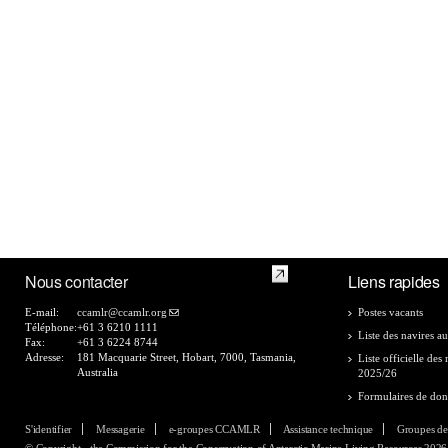
Nous contacter
Liens rapides
E-mail:
ccamlr@ccamlr.org
Postes vacants
Téléphone:
+61 3 6210 1111
Liste des navires au
Fax:
+61 3 6224 8744
Adresse:
181 Macquarie Street, Hobart, 7000, Tasmania,
Liste officielle de
Australia
2025/26
Formulaires de do
S'identifier
Messagerie
e-groupes CCAMLR
Assistance technique
Groupes de
© Copyright - the Commission for the Conservation of Antarctic Marine Living Resources 2026, 