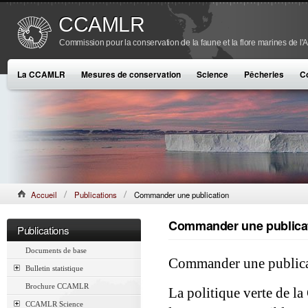
CCAMLR
Commission pour la conservation de la faune et la flore marines de l'
La CCAMLR
Mesures de conservation
Science
Pêcheries
C
Accueil
Publications
Commander une publication
Commander une publica
Publications
Documents de base
Commander une public
Bulletin statistique
Brochure CCAMLR
La politique verte de l
CCAMLR Science