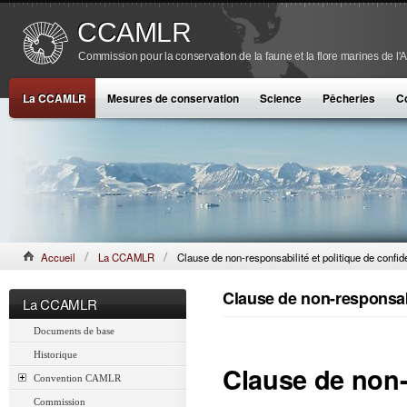
CCAMLR
Commission pour la conservation de la faune et la flore marines de l'
La CCAMLR
Mesures de conservation
Science
Pêcheries
C
Accueil
La CCAMLR
Clause de non-responsabilité et politique de confide
Clause de non-responsabil
La CCAMLR
Documents de base
Historique
Clause de non-
Convention CAMLR
Commission