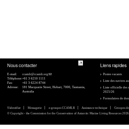
Nous contacter
Liens rapides
E-mail:
ccamlr@ccamlr.org
Postes vacants
Téléphone:
+61 3 6210 1111
Liste des navires au
Fax:
+61 3 6224 8744
Adresse:
181 Macquarie Street, Hobart, 7000, Tasmania,
Liste officielle de
Australia
2025/26
Formulaires de do
S'identifier
Messagerie
e-groupes CCAMLR
Assistance technique
Groupes de
© Copyright - the Commission for the Conservation of Antarctic Marine Living Resources 2026, 