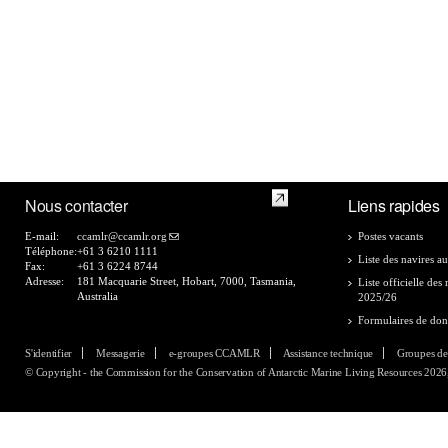
Nous contacter
Liens rapides
E-mail:
ccamlr@ccamlr.org
Postes vacants
Téléphone:
+61 3 6210 1111
Liste des navires au
Fax:
+61 3 6224 8744
Adresse:
181 Macquarie Street, Hobart, 7000, Tasmania,
Liste officielle de
Australia
2025/26
Formulaires de do
S'identifier
Messagerie
e-groupes CCAMLR
Assistance technique
Groupes de
© Copyright - the Commission for the Conservation of Antarctic Marine Living Resources 2026, 