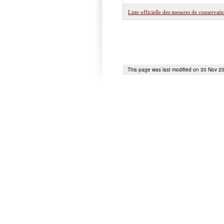
Liste officielle des mesures de conservat
This page was last modified on 30 Nov 2