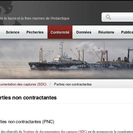
Rechercher
 la faune et la flore marines de l'Antarctique
Formulaire de
Science
Pêcheries
Conformité
Données
Réunions
Public
umentation des captures (SDC)
Parties non contractantes
rties non contractantes
ties non contractantes (PNC)
 des objectifs du
Système de documentation des captures (SDC)
est de promouvoir la coopération