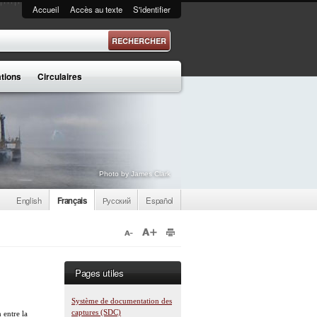
Accueil
Accès au texte
S'identifier
 recherche
ations
Circulaires
Photo by James Clark
English
Français
Русский
Español
Pages utiles
Système de documentation des
captures (SDC)
 entre la