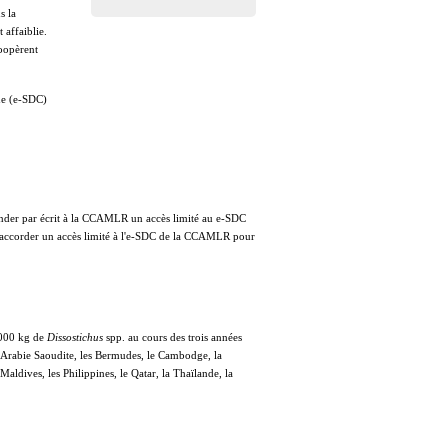
s la
 affaiblie.
coopèrent
ue (e-SDC)
nder par écrit à la CCAMLR un accès limité au e-SDC
u accorder un accès limité à l'e-SDC de la CCAMLR pour
 000 kg de
Dissostichus
spp. au cours des trois années
'Arabie Saoudite, les Bermudes, le Cambodge, la
aldives, les Philippines, le Qatar, la Thaïlande, la