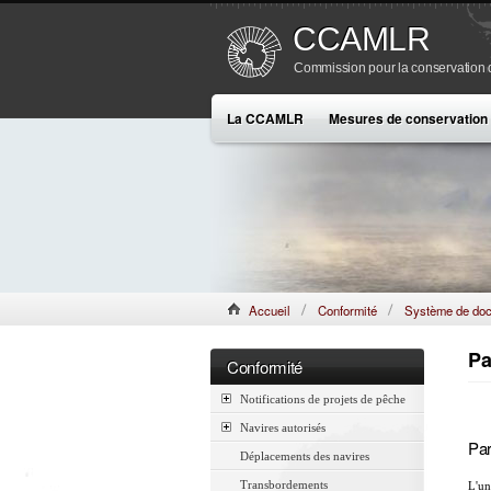
CCAMLR
Commission pour la conservation de
La CCAMLR
Mesures de conservation
Accueil
Conformité
Système de doc
Pa
Conformité
Notifications de projets de pêche
Navires autorisés
Par
Déplacements des navires
Transbordements
L'un