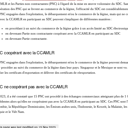
LR et les Parties non contractantes (PNC) à l'égard de la mise en œuvre volontaire du SDC. San
ération des PNC qui se livrent au commerce de la légine, l'efficacité du SDC est considérablement
PNC engagées dans l'exploitation, le débarquement et/ou le commerce de la légine, mais qui ne 
avec la CCAMLR en participant au SDC peuvent s'impliquer de différentes manières :
en procédant à un suivi du commerce de la légine grâce à un accès limité au SDC électroniq
en devenant Partie non contractante coopérant avec la CCAMLR en participant au SDC
en devenant Partie contractante.
C coopérant avec la CCAMLR
PNC engagées dans l'exploitation, le débarquement et/ou le commerce de la légine peuvent dema
 procéder au suivi du commerce de la légine dans leur pays. Singapour et le Mexique se sont v
fier les certificats d'exportation et délivrer des certificats de réexportation.
C ne coopérant pas avec la CCAMLR
023, il a été constaté que 15 PNC ont procédé à des échanges commerciaux atteignant plus de 1
édentes alors qu'elles ne coopéraient pas avec la CCAMLR en participant au SDC. Ces PNC sont l
mbie, la République Dominicaine, les Émirats arabes unis, l'Indonesie, le Koweït, la Malaisie, les M
uie et le Viêt Nam.
is page was last modified on 15 Nov 2023