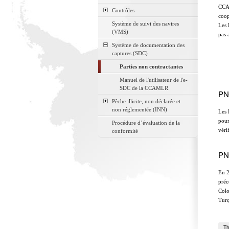
CCAM
Contrôles
coop
Système de suivi des navires
Les 
(VMS)
pas 
Système de documentation des
captures (SDC)
Parties non contractantes
Manuel de l'utilisateur de l'e-
SDC de la CCAMLR
PN
Pêche illicite, non déclarée et
non réglementée (INN)
Les 
pour
Procédure d’évaluation de la
véri
conformité
PN
En 2
préc
Colo
Turq
Th