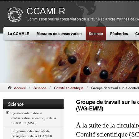
CCAMLR
Commission pour la conservation de la faune et la flore marines de l'
La CCAMLR
Mesures de conservation
Science
Pêcheries
C
Accueil
Science
Comité scientifique
Groupe de travail sur le contr
Groupe de travail sur le 
Science
(WG-EMM)
Système international
d'observation scientifique de la
CCAMLR (SISO)
À la suite de la circul
Programme de contrôle de
Comité scientifique (S
l'écosystème de la CCAMLR