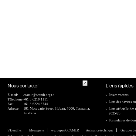
Nous contacter
Liens rapides
E-mail:
ccamlr@ccamlr.org
Postes vacants
Téléphone:
+61 3 6210 1111
Liste des navires au
Fax:
+61 3 6224 8744
Adresse:
181 Macquarie Street, Hobart, 7000, Tasmania,
Liste officielle de
Australia
2025/26
Formulaires de do
S'identifier
Messagerie
e-groupes CCAMLR
Assistance technique
Groupes de
© Copyright - the Commission for the Conservation of Antarctic Marine Living Resources 2026, 