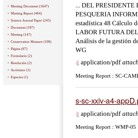
... DEL PRESIDENT
Meeting Document (1647)
PESQUERIA INFORME
Meeting Report (464)
Science Journal Paper (245)
estadística 48 Cálcul
Document (187)
LABOR FUTURA DEL
Meeting (147)
Análisis de la gestión 
Conservation Measure (108)
WG
Página (67)
Formulario (2)
application/pdf
attac
Resolución (2)
Acrónimo (1)
Meeting Report : SC-CAM
Especies (1)
s-sc-xxiv-a4-appD.
application/pdf
attac
Meeting Report : WMP-05