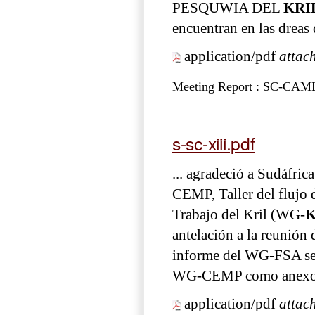
PESQUWIA DEL
KRI
encuentran en las dreas
application/pdf
attac
Meeting Report : SC-CAM
s-sc-xiii.pdf
... agradeció a Sudáfri
CEMP, Taller del flujo d
Trabajo del Kril (WG-
K
antelación a la reunión
informe del WG-FSA se
WG-CEMP como anex
application/pdf
attac