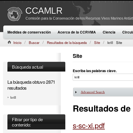
CCAMLR
Comisión para la Conservación de los Recursos Vivos Marinos Antárt
Medidas de conservación
Acerca de la CCRVMA
Ciencia
Circul
Inicio
Buscar
Resultados de la búsqueda
Site
krill
Site
Site
Búsqueda actual
Escriba las palabras clave.
La búsqueda obtuvo 2871
resultados
Advanced Search
Mostrar
krill
Resultados de
Filtrar por tipo de
s-sc-xi.pdf
contenido: