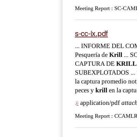
Meeting Report : SC-CAM
s-cc-ix.pdf
... INFORME DEL COMI
Pesquería de
Krill
... 
CAPTURA DE
KRILL
SUBEXPLOTADOS ... t
la captura promedio noti
peces y
krill
en la captu
application/pdf
attac
Meeting Report : CCAML