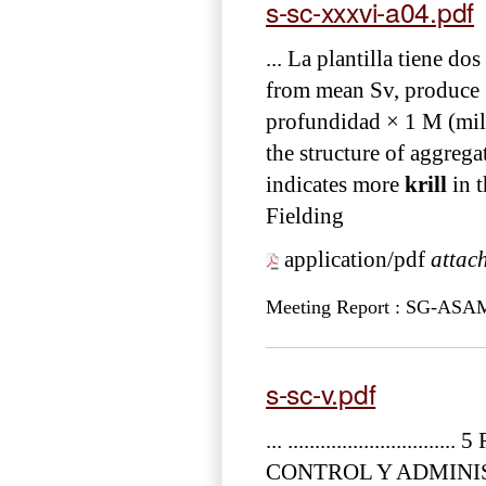
s-sc-xxxvi-a04.pdf
... La plantilla tiene d
from mean Sv, produce 
profundidad × 1 M (mill
the structure of aggrega
indicates more
krill
in t
Fielding
application/pdf
attac
Meeting Report : SG-ASA
s-sc-v.pdf
... .........................
CONTROL Y ADMINISTR