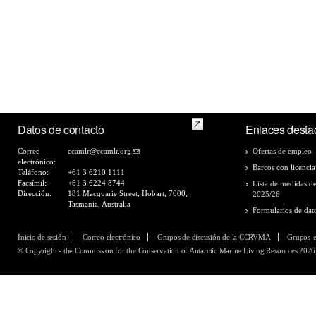
Datos de contacto
Enlaces desta
Correo
ccamlr@ccamlr.org
Ofertas de empleo
electrónico:
Barcos con licencia
Teléfono:
+61 3 6210 1111
Facsímil:
+61 3 6224 8744
Lista de medidas d
Dirección:
181 Macquarie Street, Hobart, 7000,
2025/26
Tasmania, Australia
Formularios de dat
Inicio de sesión
Correo electrónico
Grupos de discusión de la CCRVMA
Grupos-
© Copyright - the Commission for the Conservation of Antarctic Marine Living Resources 2026,