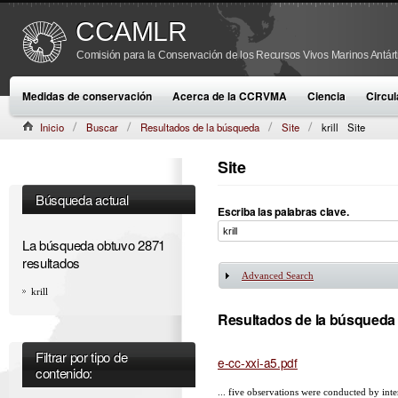
CCAMLR
Comisión para la Conservación de los Recursos Vivos Marinos Antárt
Medidas de conservación
Acerca de la CCRVMA
Ciencia
Circul
Inicio
Buscar
Resultados de la búsqueda
Site
krill
Site
Site
Búsqueda actual
Escriba las palabras clave.
La búsqueda obtuvo 2871
resultados
Advanced Search
Mostrar
krill
Resultados de la búsqueda
Filtrar por tipo de
e-cc-xxi-a5.pdf
contenido:
... five observations were conducted by inte