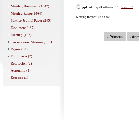
Meeting Document (1647)
application/pdf
attached to:
SCOI-02
Meeting Report (464)
Meeting Report : SCOI-02
Science Journal Paper (245)
Document (187)
Meeting (147)
Páginas
« Primero
‹ Ante
Conservation Measure (108)
Página (67)
Formulario (2)
Resolución (2)
Acrónimo (1)
Especies (1)