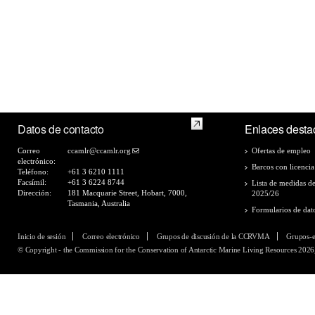
Datos de contacto
Enlaces desta
Correo
ccamlr@ccamlr.org
Ofertas de empleo
electrónico:
Barcos con licencia
Teléfono:
+61 3 6210 1111
Facsímil:
+61 3 6224 8744
Lista de medidas d
Dirección:
181 Macquarie Street, Hobart, 7000,
2025/26
Tasmania, Australia
Formularios de dat
Inicio de sesión
Correo electrónico
Grupos de discusión de la CCRVMA
Grupos-
© Copyright - the Commission for the Conservation of Antarctic Marine Living Resources 2026,