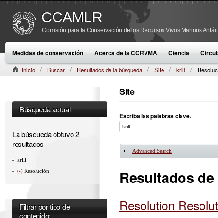
CCAMLR
Comisión para la Conservación de los Recursos Vivos Marinos Antárt
Medidas de conservación
Acerca de la CCRVMA
Ciencia
Circul
Inicio
Buscar
Resultados de la búsqueda
Site
krill
Resoluc
Site
Búsqueda actual
Escriba las palabras clave.
La búsqueda obtuvo 2
resultados
Advanced Search
Mostrar
krill
Resultados de
(-)
Resolución
Resolution Resolut
Filtrar por tipo de
contenido: