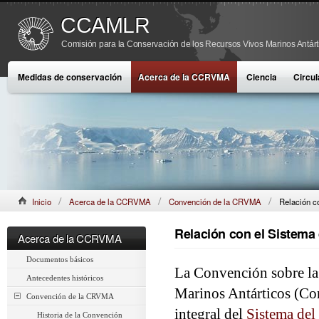
CCAMLR
Comisión para la Conservación de los Recursos Vivos Marinos Antárt
Medidas de conservación
Acerca de la CCRVMA
Ciencia
Circul
Inicio
Acerca de la CCRVMA
Convención de la CRVMA
Relación co
Relación con el Sistema 
Acerca de la CCRVMA
Documentos básicos
La Convención sobre la
Antecedentes históricos
Marinos Antárticos (C
Convención de la CRVMA
integral del
Sistema del
Historia de la Convención