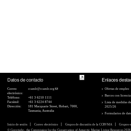
Datos de contacto
Enlaces desta
Correo
ccamlr@ccamlr.org
Ofertas de empleo
electrónico:
Barcos con licencia
Teléfono:
+61 3 6210 1111
Facsímil:
+61 3 6224 8744
Lista de medidas d
Dirección:
181 Macquarie Street, Hobart, 7000,
2025/26
Tasmania, Australia
Formularios de dat
Inicio de sesión
Correo electrónico
Grupos de discusión de la CCRVMA
Grupos-
© Copyright - the Commission for the Conservation of Antarctic Marine Living Resources 2026,