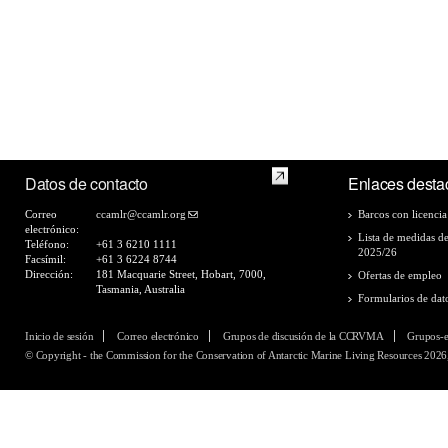
Datos de contacto
Enlaces desta
Correo
ccamlr@ccamlr.org
Barcos con licencia
electrónico:
Lista de medidas d
Teléfono:
+61 3 6210 1111
2025/26
Facsímil:
+61 3 6224 8744
Dirección:
181 Macquarie Street, Hobart, 7000,
Ofertas de empleo
Tasmania, Australia
Formularios de dat
Inicio de sesión
Correo electrónico
Grupos de discusión de la CCRVMA
Grupos-
© Copyright - the Commission for the Conservation of Antarctic Marine Living Resources 2026,