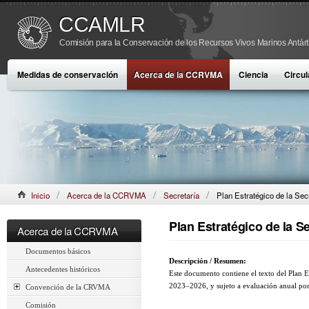
CCAMLR
Comisión para la Conservación de los Recursos Vivos Marinos Antárt
Medidas de conservación
Acerca de la CCRVMA
Ciencia
Circul
Inicio
Acerca de la CCRVMA
Secretaría
Plan Estratégico de la Se
Plan Estratégico de la 
Acerca de la CCRVMA
Documentos básicos
Descripción / Resumen:
Antecedentes históricos
Este documento contiene el texto del Plan E
2023–2026, y sujeto a evaluación anual por
Convención de la CRVMA
Comisión