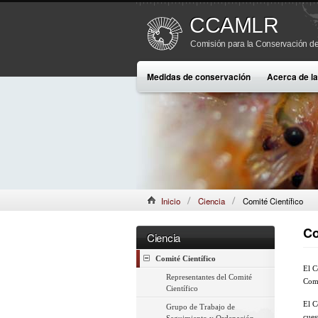
CCAMLR
Comisión para la Conservación de
Medidas de conservación
Acerca de 
Inicio
Ciencia
Comité Científico
Co
Ciencia
Comité Científico
El C
Representantes del Comité
Comi
Científico
El C
Grupo de Trabajo de
cues