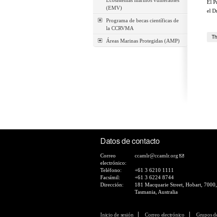
Ecosistemas marinos vulnerables
El P
(EMV)
el D
Programa de becas científicas de
la CCRVMA
Th
Áreas Marinas Protegidas (AMP)
Datos de contacto
Correo
ccamlr@ccamlr.org
electrónico:
Teléfono:
+61 3 6210 1111
Facsímil:
+61 3 6224 8744
Dirección:
181 Macquarie Street, Hobart, 7000,
Tasmania, Australia
Inicio de sesión
Correo electrónico
Grupos d