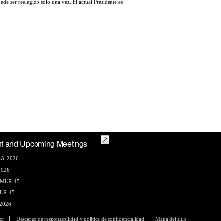
de ser reelegido solo una vez. El actual Presidente es
t and Upcoming Meetings
A-2026
2026
AMLR-45
LR-45
2026
or
Descargo de responsabilidad y política de confidencialidad
Mapa del sitio