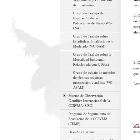
Seguimiento y Ordenación
del Ecosistema
reco
Grupo de Trabajo de
El C
Evaluación de las
cien
Poblaciones de Peces (WG-
prog
FSA)
elem
Grupo de Trabajo sobre
Estadísticas, Evaluaciones y
Modelado (WG-SAM)
Grupo de Trabajo sobre la
Mortalidad Incidental
El C
Relacionada con la Pesca
que 
Grupo de trabajo de métodos
que 
de técnicas acústicas,
prospección y análisis (WG-
Actu
ASAM)
Sistema de Observación
Científica Internacional de la
CCRVMA (SISO)
Programa de Seguimiento del
Ecosistema de la CCRVMA
(CEMP)
WG
grup
Desechos marinos