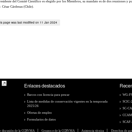
residente del Comité Científico es elegido por los Miembros, su mandato es de dos reuniones y pue
r. César Cárdenas (Chile).
is page was last modified on 11 Jan 2024
Enlaces destacados
Recen
Barcos con licencia para pescar
WG-FS
Lista de medidas de conservación vigentes en la temporada
SCIC-
2025/26
SC-C
Ofertas de empleo
CCAM
Formularios de datos
SCAF-
e discusión de la CCRVMA
Grupos-e de la CCRVMA
Asistencia técnica
Derechos de aut