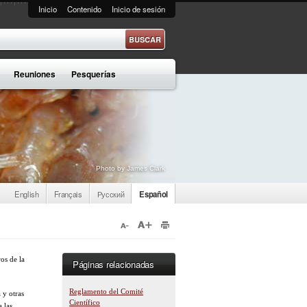
Inicio
Contenido
Inicio de sesión
e búsqueda
Reuniones
Pesquerías
Photo by James Clark
English
Français
Русский
Español
os de la
Páginas relacionadas
Reglamento del Comité
 y otras
Científico
 las