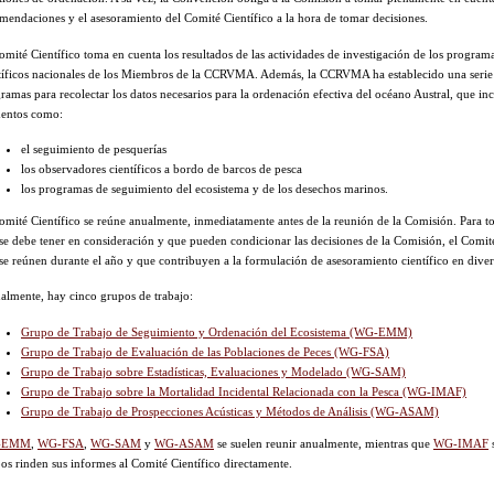
mendaciones y el asesoramiento del Comité Científico a la hora de tomar decisiones.
omité Científico toma en cuenta los resultados de las actividades de investigación de los program
tíficos nacionales de los Miembros de la CCRVMA. Además, la CCRVMA ha establecido una serie
ramas para recolectar los datos necesarios para la ordenación efectiva del océano Austral, que in
entos como:
el seguimiento de pesquerías
los observadores científicos a bordo de barcos de pesca
los programas de seguimiento del ecosistema y de los desechos marinos.
omité Científico se reúne anualmente, inmediatamente antes de la reunión de la Comisión. Para to
se debe tener en consideración y que pueden condicionar las decisiones de la Comisión, el Comité
se reúnen durante el año y que contribuyen a la formulación de asesoramiento científico en diver
almente, hay cinco grupos de trabajo:
Grupo de Trabajo de Seguimiento y Ordenación del Ecosistema (WG-EMM)
Grupo de Trabajo de Evaluación de las Poblaciones de Peces (WG-FSA)
Grupo de Trabajo sobre Estadísticas, Evaluaciones y Modelado (WG-SAM)
Grupo de Trabajo sobre la Mortalidad Incidental Relacionada con la Pesca (WG-IMAF)
Grupo de Trabajo de Prospecciones Acústicas y Métodos de Análisis (WG-ASAM)
-EMM
,
WG-FSA
,
WG-SAM
y
WG-ASAM
se suelen reunir anualmente, mientras que
WG-IMAF
s
os rinden sus informes al Comité Científico directamente.