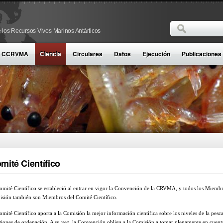
Buscar
 los Recursos Vivos Marinos Antárticos
Formulario d
la CCRVMA
Ciencia
Circulares
Datos
Ejecución
Publicaciones
mité Científico
omité Científico se estableció al entrar en vigor la Convención de la CRVMA, y todos los Miembr
sión también son Miembros del Comité Científico.
omité Científico aporta a la Comisión la mejor información científica sobre los niveles de la pesca
tiones de ordenación. A su vez, la Convención obliga a la Comisión a tomar plenamente en cuenta