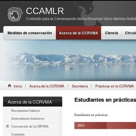
CCAMLR
Comisión para la Conservación de los Recursos Vivos Marinos Antárt
Medidas de conservación
Acerca de la CCRVMA
Ciencia
Circul
Inicio
Acerca de la CCRVMA
Secretaría
Prácticas en la CCRVMA
Estudiantes en prácticas
Acerca de la CCRVMA
Documentos básicos
Estudiantes en prácticas
Antecedentes históricos
2025
Convención de la CRVMA
Comisión