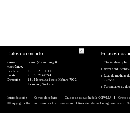
Datos de contacto
Enlaces desta
Correo
ccamlr@ccamlr.org
Ofertas de empleo
electrónico:
Barcos con licencia
Teléfono:
+61 3 6210 1111
Facsímil:
+61 3 6224 8744
Lista de medidas d
Dirección:
181 Macquarie Street, Hobart, 7000,
2025/26
Tasmania, Australia
Formularios de dat
Inicio de sesión
Correo electrónico
Grupos de discusión de la CCRVMA
Grupos-
© Copyright - the Commission for the Conservation of Antarctic Marine Living Resources 2026,