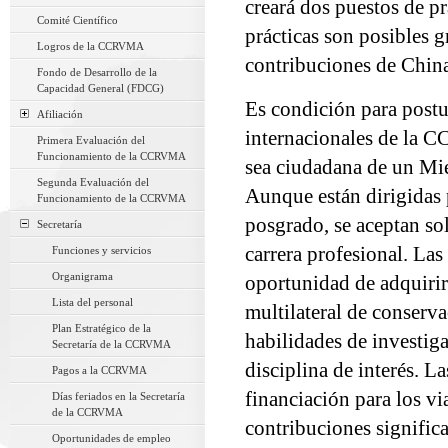
creará dos puestos de pr
Comité Científico
prácticas son posibles g
Logros de la CCRVMA
contribuciones de Chin
Fondo de Desarrollo de la
Capacidad General (FDCG)
Es condición para postul
Afiliación
internacionales de la C
Primera Evaluación del
Funcionamiento de la CCRVMA
sea ciudadana de un Mie
Segunda Evaluación del
Aunque están dirigidas p
Funcionamiento de la CCRVMA
posgrado, se aceptan sol
Secretaría
carrera profesional. Las 
Funciones y servicios
Organigrama
oportunidad de adquirir 
Lista del personal
multilateral de conserv
Plan Estratégico de la
habilidades de investig
Secretaría de la CCRVMA
disciplina de interés. L
Pagos a la CCRVMA
financiación para los vi
Días feriados en la Secretaría
de la CCRVMA
contribuciones signific
Oportunidades de empleo