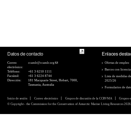
Datos de contacto
Enlaces desta
Correo
ccamlr@ccamlr.org
Ofertas de empleo
electrónico:
Barcos con licencia
Teléfono:
+61 3 6210 1111
Facsímil:
+61 3 6224 8744
Lista de medidas d
Dirección:
181 Macquarie Street, Hobart, 7000,
2025/26
Tasmania, Australia
Formularios de dat
Inicio de sesión
Correo electrónico
Grupos de discusión de la CCRVMA
Grupos-
© Copyright - the Commission for the Conservation of Antarctic Marine Living Resources 2026,