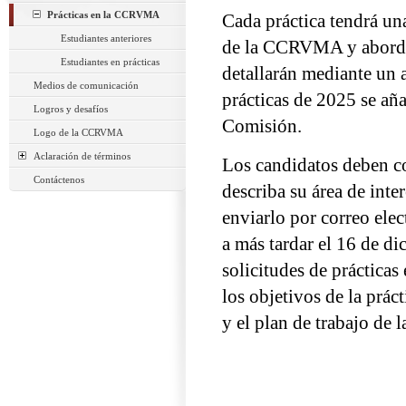
Prácticas en la CCRVMA
Cada práctica tendrá un
Estudiantes anteriores
de la CCRVMA y abordar
Estudiantes en prácticas
detallarán mediante un a
Medios de comunicación
prácticas de 2025 se aña
Logros y desafíos
Comisión.
Logo de la CCRVMA
Aclaración de términos
Los candidatos deben c
Contáctenos
describa su área de inter
enviarlo por correo ele
a más tardar el 16 de di
solicitudes de prácticas 
los objetivos de la práct
y el plan de trabajo de