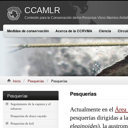
CCAMLR
Comisión para la Conservación de los Recursos Vivos Marinos Antárt
Medidas de conservación
Acerca de la CCRVMA
Ciencia
Circul
Inicio
Pesquerías
Pesquerías
Pesquerías
Pesquerías
Seguimiento de la captura y el
Actualmente en el
Área
esfuerzo
Pesquerías de draco rayado
pesquerías dirigidas a l
Pesquerías de kril
eleginoides
), la austrom