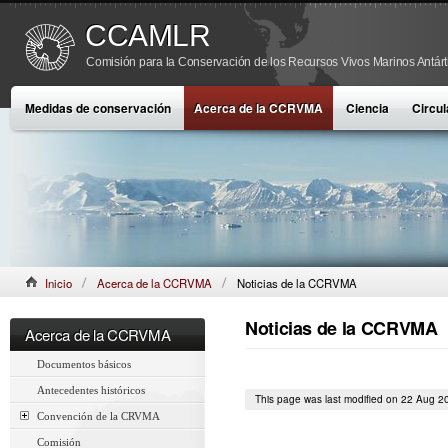
CCAMLR
Comisión para la Conservación de los Recursos Vivos Marinos Antárt
Medidas de conservación
Acerca de la CCRVMA
Ciencia
Circul
Inicio
Acerca de la CCRVMA
Noticias de la CCRVMA
Noticias de la CCRVMA
Acerca de la CCRVMA
Documentos básicos
Antecedentes históricos
This page was last modified on 22 Aug 2
Convención de la CRVMA
Comisión