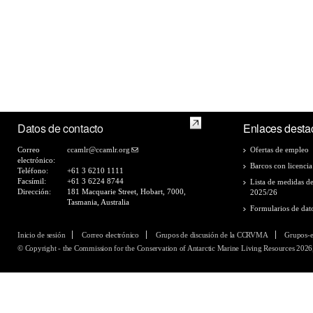
Datos de contacto
Enlaces desta
Correo
ccamlr@ccamlr.org
Ofertas de empleo
electrónico:
Barcos con licencia
Teléfono:
+61 3 6210 1111
Facsímil:
+61 3 6224 8744
Lista de medidas d
Dirección:
181 Macquarie Street, Hobart, 7000,
2025/26
Tasmania, Australia
Formularios de dat
Inicio de sesión
Correo electrónico
Grupos de discusión de la CCRVMA
Grupos-
© Copyright - the Commission for the Conservation of Antarctic Marine Living Resources 2026,