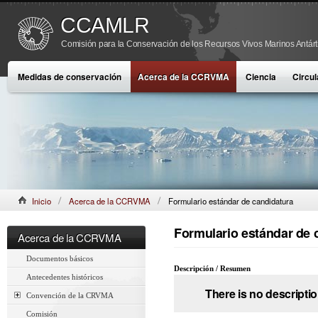
CCAMLR
Comisión para la Conservación de los Recursos Vivos Marinos Antárt
Medidas de conservación
Acerca de la CCRVMA
Ciencia
Circul
Inicio
Acerca de la CCRVMA
Formulario estándar de candidatura
Formulario estándar de 
Acerca de la CCRVMA
Documentos básicos
Descripción / Resumen
Antecedentes históricos
There is no descriptio
Convención de la CRVMA
Comisión