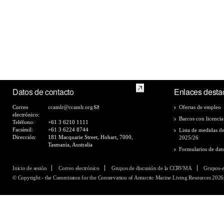
Datos de contacto
Enlaces desta
Correo
ccamlr@ccamlr.org
Ofertas de empleo
electrónico:
Barcos con licencia
Teléfono:
+61 3 6210 1111
Facsímil:
+61 3 6224 8744
Lista de medidas d
Dirección:
181 Macquarie Street, Hobart, 7000,
2025/26
Tasmania, Australia
Formularios de dat
Inicio de sesión
Correo electrónico
Grupos de discusión de la CCRVMA
Grupos-
© Copyright - the Commission for the Conservation of Antarctic Marine Living Resources 2026,