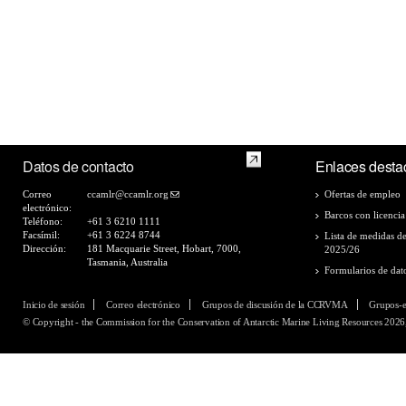
Datos de contacto
Enlaces desta
Correo
ccamlr@ccamlr.org
Ofertas de empleo
electrónico:
Barcos con licencia
Teléfono:
+61 3 6210 1111
Facsímil:
+61 3 6224 8744
Lista de medidas d
Dirección:
181 Macquarie Street, Hobart, 7000,
2025/26
Tasmania, Australia
Formularios de dat
Inicio de sesión
Correo electrónico
Grupos de discusión de la CCRVMA
Grupos-
© Copyright - the Commission for the Conservation of Antarctic Marine Living Resources 2026,