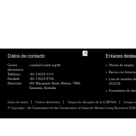
Datos de contacto
Enlaces desta
Correo
ccamlr@ccamlr.org
Ofertas de empleo
electrónico:
Barcos con licencia
Teléfono:
+61 3 6210 1111
Facsímil:
+61 3 6224 8744
Lista de medidas d
Dirección:
181 Macquarie Street, Hobart, 7000,
2025/26
Tasmania, Australia
Formularios de dat
Inicio de sesión
Correo electrónico
Grupos de discusión de la CCRVMA
Grupos-
© Copyright - the Commission for the Conservation of Antarctic Marine Living Resources 2026,