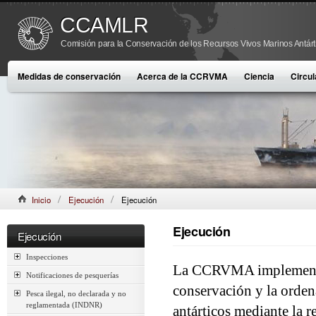
CCAMLR
Comisión para la Conservación de los Recursos Vivos Marinos Antárt
Medidas de conservación
Acerca de la CCRVMA
Ciencia
Circul
Inicio
Ejecución
Ejecución
Ejecución
Ejecución
Inspecciones
La CCRVMA implementa
Notificaciones de pesquerías
conservación y la orden
Pesca ilegal, no declarada y no
reglamentada (INDNR)
antárticos mediante la r