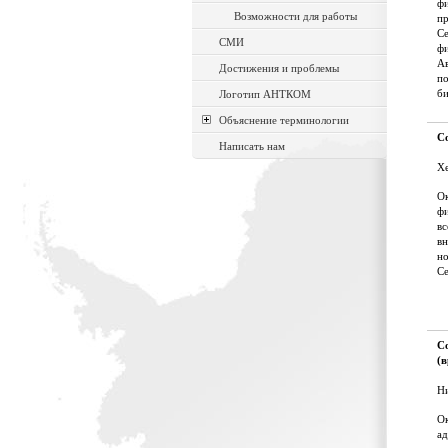
фи
Возможности для работы
п
Се
СМИ
фи
Ав
Достижения и проблемы
по
би
Логотип АНТКОМ
Объяснение терминологии
С
Написать нам
Х
О
фи
вс
вн
н
Се
С
(
Н
Ок
ад