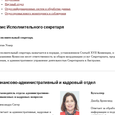
Научный отдел
Отдел информационных систем и обработки данных
Отдел промыслового мониторинга и соблюдения
ис Исполнительного секретаря
сполнительный секретарь
атан Уокер
полнительный секретарь назначается в порядке, установленном Статьей XVII Конвенции, и 
азаниями Комиссии несет ответственность за общую координацию услуг Секретариата, пре
енам, и административное управление деятельностью Секретариата в Австралии.
нансово-административный и кадровый отдел
уководитель отдела административно-
Бухгалтер
инансовых и кадровых вопросов
Джейд Бринсмид
ександра Сигер
Отвечает за обраб
вечает за административные, кадровые и
информации и подг