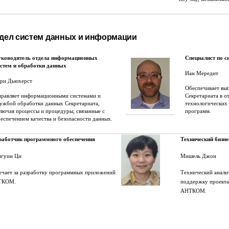
дел систем данных и информации
уководитель отдела информационных
Специалист по с
истем и обработки данных
Иан Мередит
ари Дьюхерст
Обеспечивает вы
правляет информационными системами и
Секретариата в 
ужбой обработки данных Секретариата,
технологических
лючая процессы и процедуры, связанные с
программ.
еспечением качества и безопасности данных.
работчик программного обеспечения
Технический бизне
гуин Ци
Мишель Джон
ечает за разработку программных приложений
Технический анали
ТКОМ.
поддержку проекта
АНТКОМ.