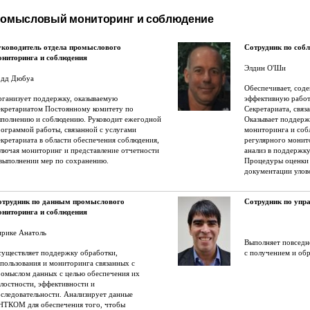
омысловый мониторинг и соблюдение
уководитель отдела промыслового
Сотрудник по соб
ониторинга и соблюдения
Элдин О'Ши
одд Дюбуа
Обеспечивает, соде
ганизует поддержку, оказываемую
эффективную работ
екретариатом Постоянному комитету по
Секретариата, связ
ыполнению и соблюдению. Руководит ежегодной
Оказывает поддерж
ограммой работы, связанной с услугами
мониторинга и соб
кретариата в области обеспечения соблюдения,
регулярного монит
лючая мониторинг и представление отчетности
анализ в поддерж
выполнении мер по сохранению.
Процедуры оценки
документации улов
отрудник по данным промыслового
Сотрудник по упр
ониторинга и соблюдения
нрике Анатоль
Выполняет повседн
уществляет поддержку обработки,
с получением и о
пользования и мониторинга связанных с
омыслом данных с целью обеспечения их
лостности, эффективности и
следовательности. Анализирует данные
НТКОМ для обеспечения того, чтобы