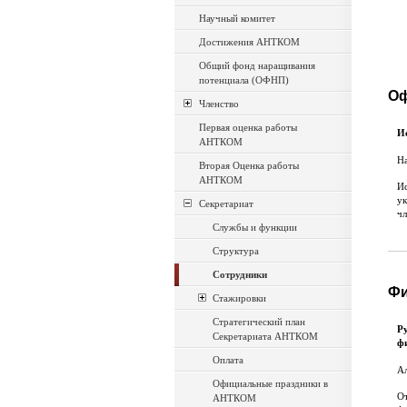
Научный комитет
Достижения АНТКОМ
Общий фонд наращивания
потенциала (ОФНП)
Оф
Членство
Первая оценка работы
И
АНТКОМ
Н
Вторая Оценка работы
АНТКОМ
Ис
ук
Секретариат
чл
Службы и функции
Структура
Сотрудники
Фи
Стажировки
Стратегический план
Р
Секретариата АНТКОМ
ф
Оплата
Ал
Официальные праздники в
От
АНТКОМ