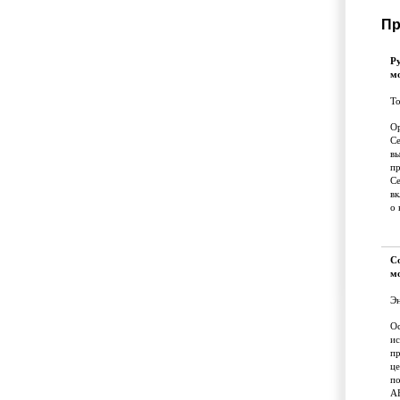
Пр
Р
м
Т
Ор
С
в
пр
Се
вк
о 
С
м
Э
Ос
ис
пр
це
по
А