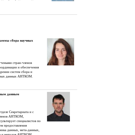
раммы сбора научных
учеными стран-членов
ординации и обеспечения
рении систем сбора и
чных данных АНТКОМ.
чным данным
тделе Секретариата и с
членов АНТКОМ,
сультирует специалистов по
ем предоставления
ника данных, мета-данных,
ов и методов АНТКОМ.