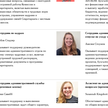
нансовые вопросы, связанные с ежегодной
АНТКОМ. Бухгалтер
рограммой работы Комиссии и
все финансовые оп
кретариата, включая выполнение
и выплату заработн
нансовых обязательств и трудовых норм
бюджетов, ведение
стралии, управление кадрами и
отчетности, вопро
ддержание связей Секретариата с местным
подготовку финанс
знесом.
подтвержденных ау
отрудник по кадрам
Сотрудник админи
отпуске по уходу 
ейли Стадлер
Амелия Стоунем
казывает поддержку руководителю
нансово-административного отдела по
Оказывает поддерж
ему спектру кадровых услуг, включая
административных 
утренний трудовой распорядок,
ведении делопроиз
ормативные документы и программы
проектов, бухгалте
кретариата.
поддерживает про
совещаний, а такж
приемной.
отрудник административной службы
Ассистент по адм
временная замена)
вопросам (времен
ики Сквибб
Susannah Kingshott
азывает поддержку в выполнении
Обеспечивает адм
министративных задач общего характера,
по общим вопросам