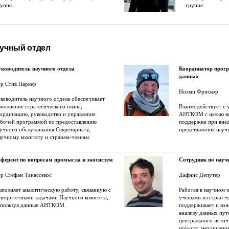
уппе.
группе.
учный отдел
уководитель научного отдела
Координатор прог
данных
р Стив Паркер
Ноэми Фрискор
ководитель научного отдела обеспечивает
полнение стратегического плана,
Взаимодействует с 
ординацию, руководство и управление
АНТКОМ с целью ко
абочей программой по предоставлению
поддержки при внед
учного обслуживания Секретариату,
представления нау
учному комитету и странам-членам.
еферент по вопросам промысла и экосистем
Сотрудник по нау
р Стефан Танассекос
Дафнис Депутер
полняет аналитическую работу, связанную с
Работая в научном о
иоритетными задачами Научного комитета,
учеными из стран-
спользуя данные АНТКОМ.
поддерживает и кон
анализу данных пут
центрального источ
ноу-хау, механизм