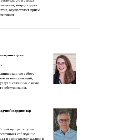
деятельность в рамках
овещаний, координирует
ятия, осуществляет прием
держивает
коммуникациям
ро
ординированную работу
бласти коммуникаций,
услуг и связанных с ними
го обслуживания.
водчик/координатор
бочий процесс группы
беспечивает соблюдение
ода и распределяет задания в