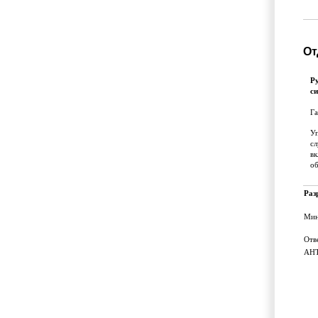
От
Р
с
Г
У
сл
вк
об
Раз
Мин
Отв
АН