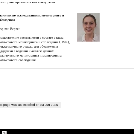
ниторинг промыслов велся аккуратно.
налитик по исследованиям, мониторингу и
облюдению
эр ван Вервен
уществление деятельности в составе отдела
ромыслового мониторинга и соблюдения (ПМС),
также научного отдела, для обеспечения
ддержки в ведении и анализе данных
ологического мониторинга и мониторинга
ромыслового соблюдения.
is page was last modified on 23 Jun 2026