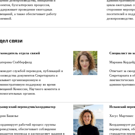
дении делопроизводства, инициатив и
административную 
оектов, бухгалтерских процессов,
цикла ежегодных с
оддерживает проведение ежегодных
сторонние меропри
вещаний, а также обеспечивает работу
посетителей и под
риемной.
делопроизводство.
дел связи
ководитель отдела связей
Специалист по 
катерина Стабберфилд
Мариана Кордей
ководит службой переводов, публикаций и
Отвечает за ско
оизводства документов Секретариата и
Секретариата в о
азывает организационную и
лингвистических 
дминистративную поддержку во время
административно
вещаний Комиссии, Научного комитета и
помогательных органов.
ранцузский переводчик/координатор
Испанский пере
арин Башелье
Хесус Мартинес
оординирует рабочий процесс группы
Координирует ра
реводчиков, обеспечивает соблюдение
переводчиков, о
андартов перевода и распределяет задания в
стандартов перев