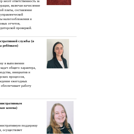
 несет ответственность за
ерации, включая начисление
ой платы, составление
 управленческой
сы налогообложения и
овых отчетов,
диторской проверкой.
стративной службы (в
за ребёнком)
ку в выполнении
задач общего характера,
водства, инициатив и
рских процессов,
ведение ежегодных
е обеспечивает работу
инистративным
ная замена)
инистративную поддержку
, осуществляет