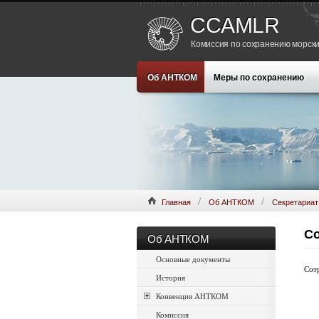
CCAMLR
Комиссия по сохранению морски
Об АНТКОМ
Меры по сохранению
Главная
Об АНТКОМ
Секретариат
Со
Об АНТКОМ
Основные документы
Сотр
История
Конвенция АНТКОМ
Комиссия