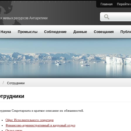
Главная
Перейти 
Поиск
х живых ресурсов Антарктики
Форма поиск
Наука
Промыслы
Соблюдение
Данные
Совещания
Публи
Сотрудники
трудники
удники Секретариата и краткое описание их обязанностей.
Офис Исполнительного секретаря
Финансово-административный и кадровый отдел
Отдел связи