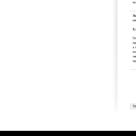
мо
А
с
Кл
Ос
п
а 
по
эк
п
Th