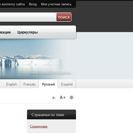
к контенту сайта
Вход
Моя учетная запись
а
кации
Циркуляры
Photo by Leonid Pshenichnov
English
Français
Русский
Español
Странички по теме
Стажировки