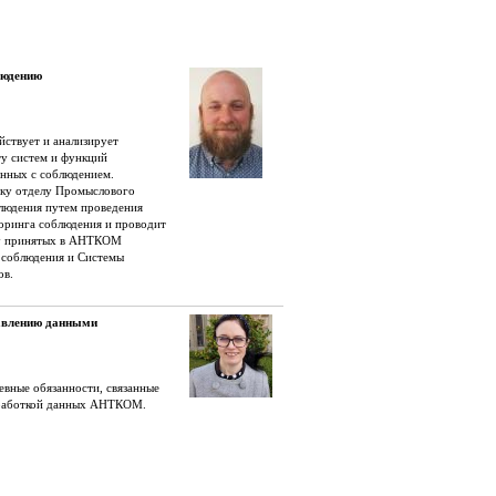
людению
йствует и анализирует
у систем и функций
анных с соблюдением.
ку отделу Промыслового
людения путем проведения
оринга соблюдения и проводит
ку принятых в АНТКОМ
 соблюдения и Системы
ов.
авлению данными
евные обязанности, связанные
бработкой данных АНТКОМ.