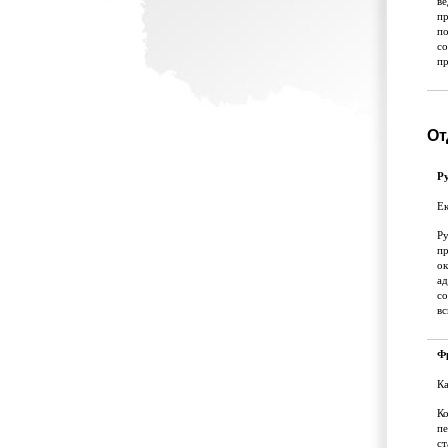
ве
пр
п
со
п
От
Ру
Е
Ру
пр
ок
а
со
вс
Ф
К
К
пе
ст