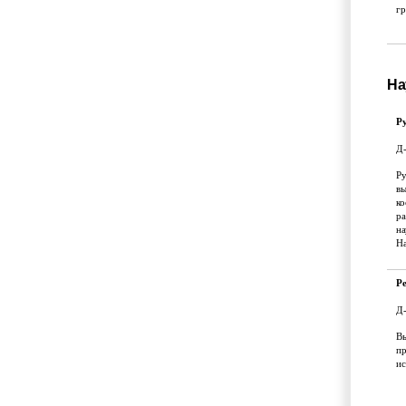
гр
На
Р
Д-
Ру
вы
ко
р
на
На
Р
Д-
Вы
пр
и