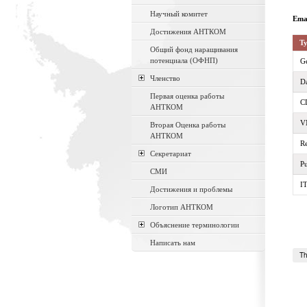
Научный комитет
Ema
Достижения АНТКОМ
Ty
Общий фонд наращивания
потенциала (ОФНП)
Ge
Членство
D
Первая оценка работы
C
АНТКОМ
V
Вторая Оценка работы
АНТКОМ
R
Секретариат
Pu
СМИ
IT
Достижения и проблемы
Логотип АНТКОМ
Объяснение терминологии
Написать нам
Th