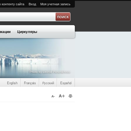
к контенту сайта
Вход
Моя учетная запись
а
кации
Циркуляры
Photo by Leonid Pshenichnov
English
Français
Русский
Español