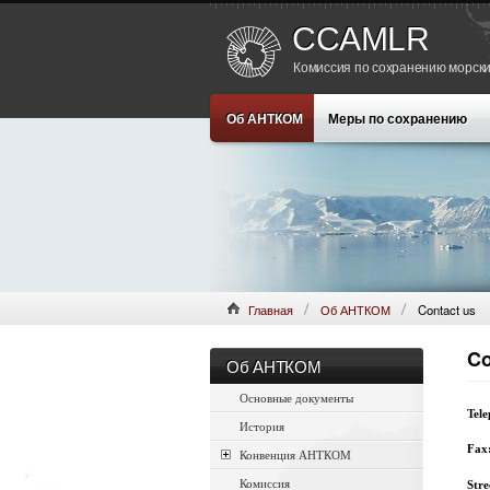
CCAMLR
Комиссия по сохранению морски
Об АНТКОМ
Меры по сохранению
Главная
Об АНТКОМ
Contact us
Co
Об АНТКОМ
Основные документы
Tele
История
Fax
Конвенция АНТКОМ
Комиссия
Stre