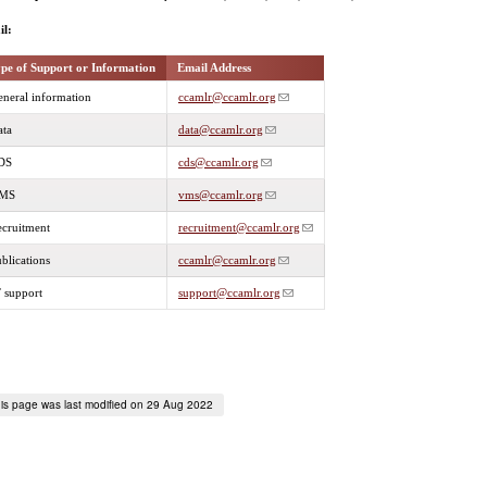
il:
pe of Support or Information
Email Address
neral information
ccamlr@ccamlr.org
ata
data@ccamlr.org
DS
cds@ccamlr.org
MS
vms@ccamlr.org
ecruitment
recruitment@ccamlr.org
blications
ccamlr@ccamlr.org
 support
support@ccamlr.org
is page was last modified on 29 Aug 2022