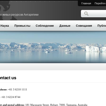
Главная
Перейти 
Поиск
х живых ресурсов Антарктики
Форма поиск
Наука
Промыслы
Соблюдение
Данные
Совещания
Публи
ntact us
phone:
+61 3 6210 1111
:
+61 3 6224 8744
et and postal address:
181 Macquarie Street, Hobart, 7000, Tasmania, Australia