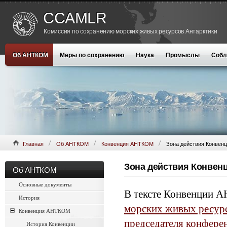
CCAMLR
Комиссия по сохранению морских живых ресурсов Антарктики
Об АНТКОМ
Меры по сохранению
Наука
Промыслы
Собл
Главная
Об АНТКОМ
Конвенция АНТКОМ
Зона действия Конвен
Зона действия Конвен
Об АНТКОМ
Основные документы
В тексте Конвенции 
История
морских живых ресурс
Конвенция АНТКОМ
председателя конфере
История Конвенции