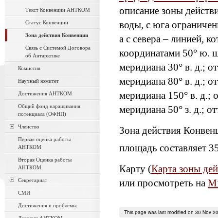
описание зоны действи
Текст Конвенции АНТКОМ
Статус Конвенции
воды, с юга ограниче
Зона действия Конвенции
а с севера – линией, к
Связь с Системой Договора
координатами 50° ю. ш.
об Антарктике
меридиана 30° в. д.; о
Комиссия
меридиана 80° в. д.; о
Научный комитет
меридиана 150° в. д.; 
Достижения АНТКОМ
Общий фонд наращивания
меридиана 50° з. д.; о
потенциала (ОФНП)
Членство
Зона действия Конвенц
Первая оценка работы
площадь составляет 3
АНТКОМ
Вторая Оценка работы
Карту (
Карта зоны д
АНТКОМ
Секретариат
или просмотреть на
Mi
СМИ
Достижения и проблемы
This page was last modified on 30 Nov 2