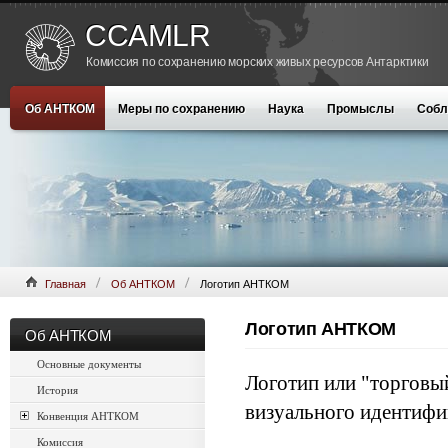
CCAMLR
Комиссия по сохранению морских живых ресурсов Антарктики
Об АНТКОМ
Меры по сохранению
Наука
Промыслы
Собл
Главная
Об АНТКОМ
Логотип АНТКОМ
Логотип АНТКОМ
Об АНТКОМ
Основные документы
Логотип или "торговы
История
визуального идентиф
Конвенция АНТКОМ
Комиссия