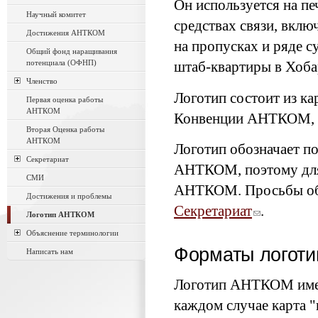
Он используется на п
Научный комитет
средствах связи, вклю
Достижения АНТКОМ
на пропусках и ряде
Общий фонд наращивания
потенциала (ОФНП)
штаб-квартиры в Хоба
Членство
Логотип состоит из к
Первая оценка работы
АНТКОМ
Конвенции АНТКОМ, и
Вторая Оценка работы
АНТКОМ
Логотип обозначает п
Секретариат
АНТКОМ, поэтому для
СМИ
АНТКОМ. Просьбы об 
Достижения и проблемы
Секретариат
.
Логотип АНТКОМ
Объяснение терминологии
Форматы логоти
Написать нам
Логотип АНТКОМ имеет
каждом случае карта 