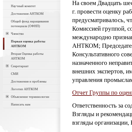
На своем Двадцать ше
Научный комитет
г. провести оценку р
Достижения АНТКОМ
предусматривалось, чт
Общий фонд наращивания
потенциала (ОФНП)
Комиссией группой, со
Членство
международно признан
Первая оценка работы
АНТКОМ; Председател
АНТКОМ
Консультативного сов
Вторая Оценка работы
АНТКОМ
назначенного неправи
Секретариат
внешних экспертов, и
СМИ
управления промыслам
Достижения и проблемы
Логотип АНТКОМ
Отчет Группы по оце
Объяснение терминологии
Ответственность за со
Написать нам
Взгляды и рекомендаци
взгляды организации, 