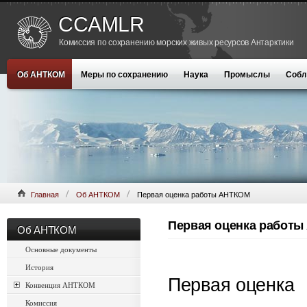
CCAMLR
Комиссия по сохранению морских живых ресурсов Антарктики
Об АНТКОМ
Меры по сохранению
Наука
Промыслы
Собл
Главная
Об АНТКОМ
Первая оценка работы АНТКОМ
Первая оценка работ
Об АНТКОМ
Основные документы
История
Первая оценка
Конвенция АНТКОМ
Комиссия