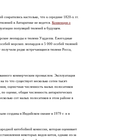
 сократились настолько, что к середине 1820-х гг.
тюленей в Антарктике не ведется.
Конвенция о
луатации популяций тюленей в будущем.
орские леопарды и тюлени Уэдделла. Ежегодные
 особей морских леопардов и 5 000 особей тюленей
у получили редко встречающиеся тюлени Росса,
ызванного коммерческим промыслом. Эксплуатация
 на то что существует несколько сотен тысяч
ения, оценочная численность малых полосатиков
, по оценке, общая численность антарктических
сколько сот малых полосатиков в этом районе в
ли созданы в Индийском океане в 1979 г. и в
народной китобойной комиссии, которая оценивает
сстановления некоторых видов китов, однако из-за