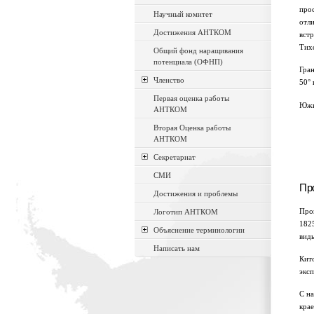
про
Научный комитет
отл
Достижения АНТКОМ
вст
Тих
Общий фонд наращивания
потенциала (ОФНП)
Гран
Членство
50° 
Первая оценка работы
Южн
АНТКОМ
Вторая Оценка работы
АНТКОМ
Секретариат
СМИ
Пр
Достижения и проблемы
Пром
Логотип АНТКОМ
1825
Объяснение терминологии
вид
Написать нам
Кито
эксп
С на
кра