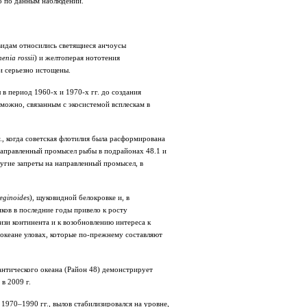
о по данным наблюдений.
видам относились светящиеся анчоусы
enia rossii
) и желтоперая нототения
ли серьезно истощены.
в период 1960-х и 1970-х гг. до создания
ожно, связанным с экосистемой всплескам в
., когда советская флотилия была расформирована
направленный промысел рыбы в подрайонах 48.1 и
угие запреты на направленный промысел, в
leginoides
), щуковидной белокровке и, в
ков в последние годы привело к росту
лизи континента и к возобновлению интереса к
кеане уловах, которые по-прежнему составляют
нтического океана (Район 48) демонстрирует
в 2009 г.
1970–1990 гг., вылов стабилизировался на уровне,