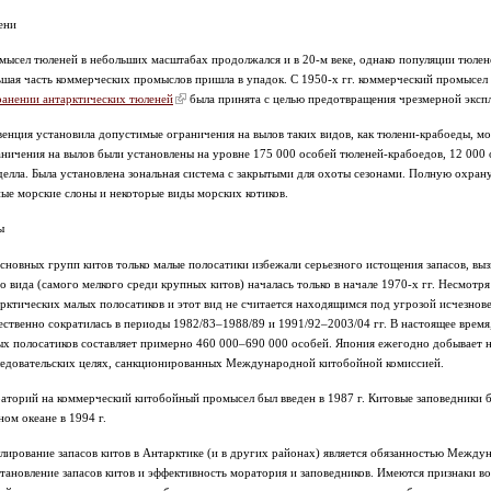
ени
ысел тюленей в небольших масштабах продолжался и в 20-м веке, однако популяции тюленей
шая часть коммерческих промыслов пришла в упадок. С 1950-х гг. коммерческий промысел 
ранении антарктических тюленей
была принята с целью предотвращения чрезмерной эксп
венция установила допустимые ограничения на вылов таких видов, как тюлени-крабоеды, м
аничения на вылов были установлены на уровне 175 000 особей тюленей-крабоедов, 12 000
елла. Была установлена зональная система с закрытыми для охоты сезонами. Полную охран
ые морские слоны и некоторые виды морских котиков.
ы
основных групп китов только малые полосатики избежали серьезного истощения запасов, в
о вида (самого мелкого среди крупных китов) началась только в начале 1970-х гг. Несмотря
рктических малых полосатиков и этот вид не считается находящимся под угрозой исчезнов
ственно сократилась в периоды 1982/83–1988/89 и 1991/92–2003/04 гг. В настоящее время
х полосатиков составляет примерно 460 000–690 000 особей. Япония ежегодно добывает не
ледовательских целях, санкционированных Международной китобойной комиссией.
торий на коммерческий китобойный промысел был введен в 1987 г. Китовые заповедники бы
ом океане в 1994 г.
улирование запасов китов в Антарктике (и в других районах) является обязанностью Между
тановление запасов китов и эффективность моратория и заповедников. Имеются признаки во