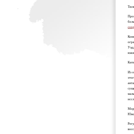
Тюл
Пром
боль
сох
Кон
огр
Уэдд
южн
Кит
Из 
этог
анта
суще
малы
исс
Мора
Южн
Рег
восс