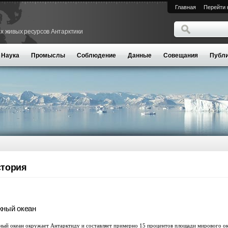
Главная
Перейти 
Поиск
х живых ресурсов Антарктики
Форма поиск
Наука
Промыслы
Соблюдение
Данные
Совещания
Публи
тория
ный океан
ый океан окружает Антарктиду и составляет примерно 15 процентов площади мирового ок