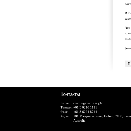
сос
В Ти
зар
Эти
про
выло
[нав
Th
Контакты
E-mail:
ccamlr@ccamlr.org
Телефон:
+61 3 6210 1111
Факс:
+61 3 6224 8744
Адрес:
181 Macquarie Street, Hobart, 7000, Tasm
Australia