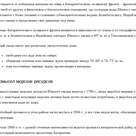
стирается от побережья материка на север к Антарктическому полярному фронту – фронтал
ичной от других в физическом и биологическом отношении, где холодные воды Южного оке
речаются с более теплыми и солеными субантарктическими водами Атлантического, Индийск
ого океана и продолжают свое движение под ними.
ицы Антарктического полярного фронта меняются в зависимости от сезона и от географиче
ю. ш. в Атлантическом и Индийском секторах Южного океана и 60° ю. ш. в Тихоокеанском с
ый океан имеет три различных экологических зоны:
свободная ото льда зона на севере;
обширная сезонная зона паковых льдов примерно между 55–60° и 70–75° ю. ш.;
зона постоянных паковых льдов, прилегающая к материку.
омысел морских ресурсов
ысел живых морских ресурсов Южного океана ведется с 1790 г., когда зверобои впервые ст
 г. некоторые популяции морских котиков были почти полностью истреблены, и зверобои н
ы пингвинов ради их жира.
бойный промысел в этом районе начал вестись в 1904 г., и все семь видов китов, обитаю
луатации.
чала 1960-х гг. с разной степенью интенсивности ведется промысел антарктической рыбы, к
еугольным компонентом экосистемы Антарктики.