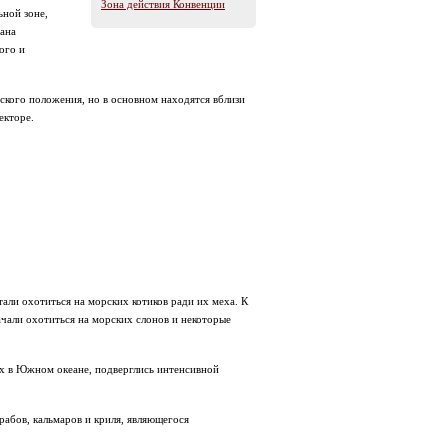
Зона действия Конвенции
ьной зоне,
ана
ого и
ского положения, но в основном находятся вблизи
екторе.
али охотиться на морских котиков ради их меха. К
ачали охотиться на морских слонов и некоторые
щих в Южном океане, подверглись интенсивной
рабов, кальмаров и криля, являющегося