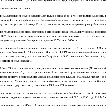
кой численности некоторых наиболее крупных видов трудно определить их общее количеств
, кальмары, крабы и криль
пномасштабный промысел рыбы начался только в конце 1960-х гг.; к важным промысловым 
тофовые), щуковидная белокровка (
Champsocephalus gunnari
), мраморная нототения (
Nototh
agonotothen guntheri
). К концу 1970-х гг. запасы некоторых видов рыбы в ряде районов бы
ие тенденции вылова рыбы колебались в широких пределах, отражая интенсивный промысел 
КОМ. Такой промысел привел к истощению запасов мраморной нототении и к большим, возм
ме уловов щуковидной белокровки в середине 1970-х и в 1980-е гг.
ы криля также были высокими, но непостоянными примерно с 1978 г. и до начала 1990-х гг
ле распада бывшего СССР. К середине 1980-х гг. АНТКОМ ввел долговременный запрет на 
3 и на промысел мраморной нототении в Подрайоне 48.3. С того времени были введены и др
ности на промысел клыкача.
80-е и 1990-е гг. промысел концентрировался на криле, патагонском клыкаче (
Dissostichus e
ниченном масштабе, на кальмарах и крабах. Развитие новой промысловой технологии и рын
тересованности в поисковых промыслах антарктического клыкача (
Dissostichus mawsoni
) вб
мыслу криля. Уловы, полученные в Южной Атлантике, преобладают в полученных в Южном о
лизительно одну треть того, что ловили в 1980-е и 1990-е годы.
и рассматривать по основным статистическим районам, то общий вылов в Южной части Атла
оянную тенденцию к увеличению с самого низкого значения 64 000 т в 1993 г. до 131 700 т 
доокеанском секторе (Район 58) после крайне изменчивых уловов, имевших место в период 