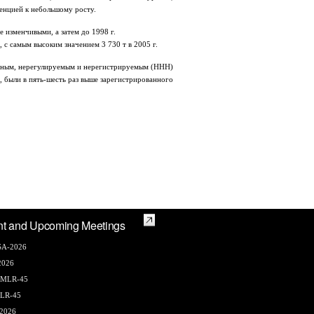
енцией к небольшому росту.
 изменчивыми, а затем до 1998 г.
с самым высоким значением 3 730 т в 2005 г.
конным, нерегулируемым и нерегистрируемым (ННН)
 были в пять-шесть раз выше зарегистрированного
nt and Upcoming Meetings
A-2026
2026
AMLR-45
LR-45
2026