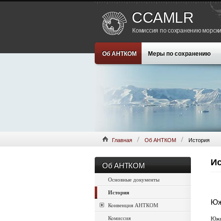
CCAMLR
Комиссия по сохранению морски
Об АНТКОМ
Меры по сохранению
Главная
Об АНТКОМ
История
Ис
Об АНТКОМ
Основные документы
История
Юж
Конвенция АНТКОМ
Комиссия
Южн