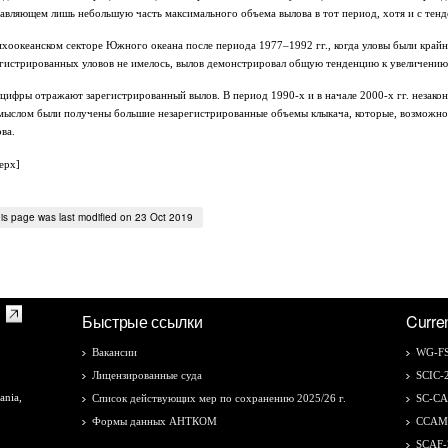
тавляющем лишь небольшую часть максимального объема вылова в тот период, хотя и с тенд
хоокеанском секторе Южного океана после периода 1977–1992 гг., когда уловы были крайне
егистрированных уловов не имелось, вылов демонстрировал общую тенденцию к увеличению, 
 цифры отражают зарегистрированный вылов. В период 1990-х и в начале 2000-х гг. неза
мыслом были получены большие незарегистрированные объемы клыкача, которые, возможно,
ва.
ерх]
is page was last modified on 23 Oct 2019
Быстрые ссылки
Curre
Вакансии
WG-FS
Лицензированные суда
SCIC-
ania,
Список действующих мер по сохранению 2025/26 г.
SC-C
Формы данных АНТКОМ
CCAM
SCAF-