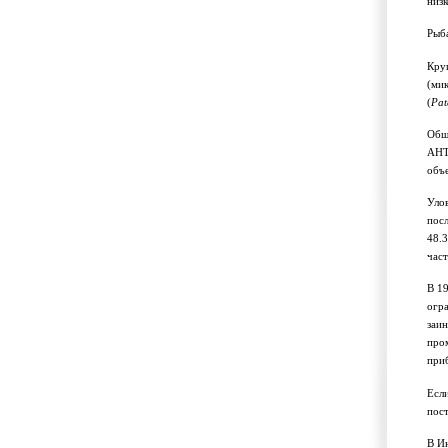
низ
Рыба
Кру
(мик
(
Pat
Общ
АНТ
объе
Улов
пос
48.
част
В 19
огра
заин
про
приб
Есл
пост
В Ин