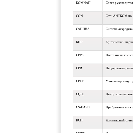
КОМНАП
Совет руководите
CON
Сеть АНТКОМ по 
САППНА
Система аккредит
КПР
Критический пери
CPPS
Постоянная комис
CPR
Непрерывная реги
CPUE
Улов на единицу 
CQFE
Центр количестве
CS-EASIZ
Прибрежная зона ш
КСИ
Комплексный стан