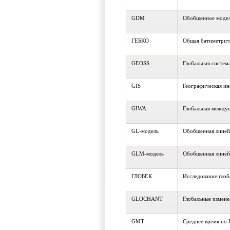
GDM
Обобщенное модел
ГЕБКО
Общая батиметриче
GEOSS
Глобальная систем
GIS
Географическая и
GIWA
Глобальная между
GL-модель
Обобщенная линей
GLM-модель
Обобщенная линей
ГЛОБЕК
Исследование глоб
GLOCHANT
Глобальные измене
GMT
Среднее время по 