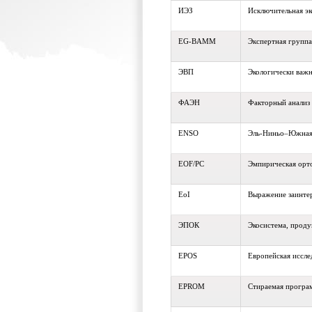
ИЭЗ
Исключительная эк
EG-BAMM
Экспертная групп
ЭВП
Экологически важн
ФАЭН
Факторный анализ
ENSO
Эль-Ниньо–Южная
EOF/PC
Эмпирическая орт
EoI
Выражение заинтер
ЭПОК
Экосистема, проду
EPOS
Европейская иссле
EPROM
Стираемая програ