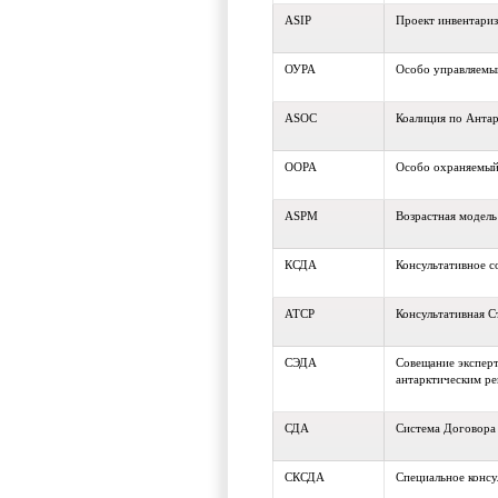
ASIP
Проект инвентариз
ОУРА
Особо управляемы
ASOC
Коалиция по Анта
ООРА
Особо охраняемый
ASPM
Возрастная модел
КСДА
Консультативное с
ATCP
Консультативная С
СЭДА
Совещание эксперт
антарктическим р
СДА
Система Договора
СКСДА
Специальное консу