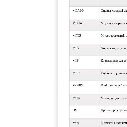
MEASO
Оценка морской э
MEOW
Морские экорегио
MFTS
Многочастотный м
MIA
Анализ маргиналь
MIZ
Краевая ледовая зо
MLD
Глубина перемеша
MODIS
Изображающий спе
МОВ
Меморандум о вз
ПУ
Процедура управл
МОР
Морской охраняем