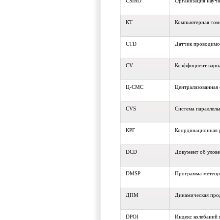
CSIRO
Организация науч
КТ
Компьютерная том
CTD
Датчик проводимо
CV
Коэффициент вари
Ц-СМС
Централизованная 
CVS
Система параллель
КРГ
Координационная р
DCD
Документ об улове
DMSP
Программа метеор
ДПМ
Динамическая про
DPOI
Индекс колебаний 