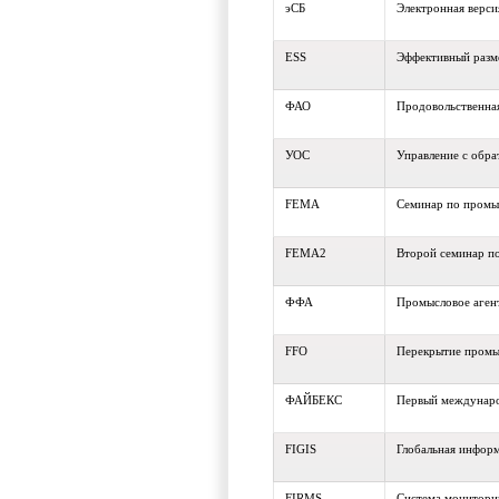
эСБ
Электронная верс
ESS
Эффективный разм
ФАО
Продовольственная
УОС
Управление с обра
FEMA
Семинар по промы
FEMA2
Второй семинар п
ФФА
Промысловое аген
FFO
Перекрытие промы
ФАЙБЕКС
Первый междунар
FIGIS
Глобальная инфор
FIRMS
Система монитори