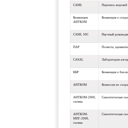
CAML
Перепись морской
Конвенция
Конвенция о сохр
АНТКОМ
CAML SSC
Научный руковод
ПАР
Полнота, адекватн
CASAL
Лаборатория алгор
КБР
Конвенция о биоло
АНТКОМ
Комиссия по сохр
АНТКОМ-2000,
Синоптическая съе
съемка
АНТКОМ-
Синоптическая съ
МПГ-2008,
съемка