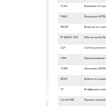
CCAS
Конвенция об охра
ПАОС
Процедура АНТКО
ККСБТ
Комиссия по сохр
РГ ККСБТ ЭСВ
Рабочая группа Ко
СДУ
Система документ
CDW
Циркумполярные г
CEMP
Программа АНТКО
КООС
Комитет по охран
CF
Коэффициент пере
CircAntCML
Перепись морской