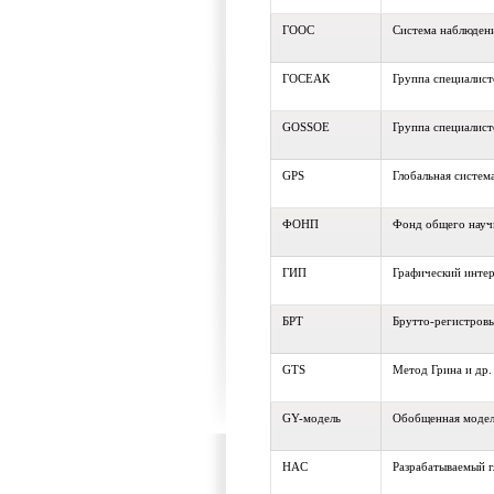
ГООС
Система наблюден
ГОСЕАК
Группа специалис
GOSSOE
Группа специалис
GPS
Глобальная систем
ФОНП
Фонд общего науч
ГИП
Графический интер
БРТ
Брутто-регистров
GTS
Метод Грина и др.
GY-модель
Обобщенная модел
HAC
Разрабатываемый г