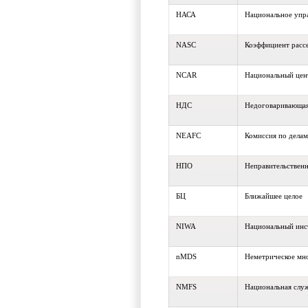
НАСА
Национальное упра
NASC
Коэффициент рассе
NCAR
Национальный цен
НДС
Недоговаривающая
NEAFC
Комиссия по делам
НПО
Неправительственн
БЦ
Ближайшее целое
NIWA
Национальный инс
nMDS
Неметрическое мн
NMFS
Национальная слу