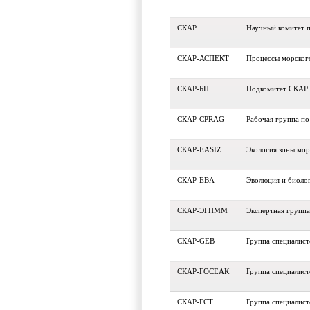
СКАР
Научный комитет п
СКАР-АСПЕКТ
Процессы морского
СКАР-БП
Подкомитет СКАР 
СКАР-CPRAG
Рабочая группа по
СКАР-EASIZ
Экология зоны мор
СКАР-EBA
Эволюция и биолог
СКАР-ЭГПММ
Экспертная групп
СКАР-GEB
Группа специалис
СКАР-ГОСЕАК
Группа специалис
СКАР-ГСТ
Группа специалис