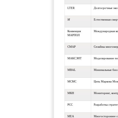
LTER
Долгосрочные эко
M
Естественная смер
Конвенция
Международная ко
МАРПОЛ
СМАР
Сплайны многомер
МАКСЭНТ
Моделирование по
MBAL
Минимальные биол
MCMC
Цепь Маркова Мон
МКН
Мониторинг, конт
РСС
Разработка страте
MEA
Многостороннее с