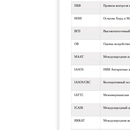
ПКВ
Правила контроля 
HIMI
Острова Херд и М
ВГП
Высокопатогенный
ОВ
Оценка воздействи
МААТ
Международная ас
IASOS
НИИ Антарктики и
IASOS/CRC
Кооперативный ис
IATTC
Межамериканская 
ICAIR
Международный це
ИККАТ
Международная ко