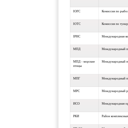
IOFC
Комиссия по рыбол
IOTC
Комиссия по тунцу
IPHC
Международная ко
МПД
Международный пл
МПД - морские
Международный пл
птицы
МПГ
Международный п
МРС
Международный р
ИСО
Международная ор
РКИ
Район комплексны