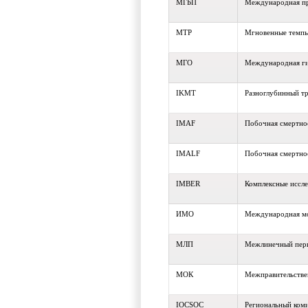
МГБП
Международная пр
МТР
Мгновенные темпы
МГО
Международная ги
IKMT
Разноглубинный тр
IMAF
Побочная смертнос
IMALF
Побочная смертно
IMBER
Комплексные иссл
ИМО
Международная мо
МЛП
Межлинечный пер
МОК
Межправительстве
IOCSOC
Региональный ком