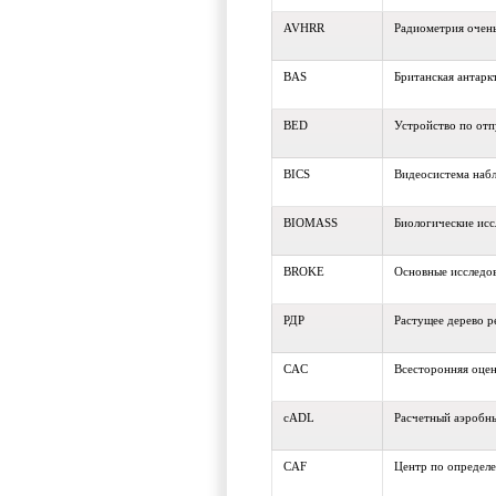
AVHRR
Радиометрия очень
BAS
Британская антарк
BED
Устройство по от
BICS
Видеосистема набл
BIOMASS
Биологические исс
BROKE
Основные исследо
РДР
Растущее дерево р
CAC
Всесторонняя оце
cADL
Расчетный аэробн
CAF
Центр по определе