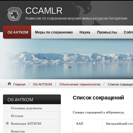
CCAMLR
Комиссия по сохранению морских живых ресурсов Антарктики
Об АНТКОМ
Меры по сохранению
Наука
Промыслы
Собл
Главная
Об АНТКОМ
Объяснение терминологии
Список сокраще
Список сокращений
Об АНТКОМ
Основные документы
Словарь сокращений и аббревиатур
История
Конвенция АНТКОМ
AAD
Австралийский гос
Комиссия