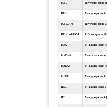
ICED
Интегрирование д
ИКЕС
Международный со
ICESCAPE
Интегрирование ус
ИКЕС WGFAST
Рабочая группа И
ICFA
Международная ко
МКГ-УФ
Межсессионная ко
ICSEAF
Международная ком
МСНС
Международный со
IDCR
Международное де
IFF
Международный ф