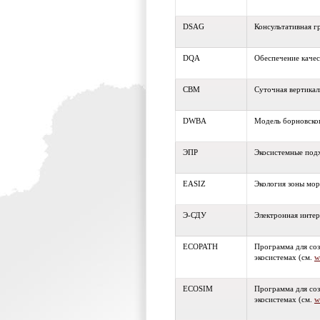
DSAG
Консультативная 
DQA
Обеспечение качес
СВМ
Суточная вертикал
DWBA
Модель борновско
ЭПР
Экосистемные под
EASIZ
Экология зоны мор
Э-СДУ
Электронная интер
ECOPATH
Программа для соз
экосистемах (см.
w
ECOSIM
Программа для соз
экосистемах (см.
w