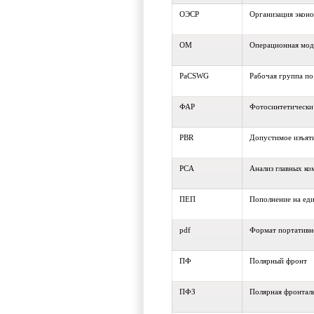
ОЭСР
Организация эконо
OM
Операционная мод
PaCSWG
Рабочая группа по
ФАР
Фотосинтетически 
PBR
Допустимое изъят
PCA
Анализ главных ко
ПЕП
Пополнение на ед
pdf
Формат портативн
ПФ
Полярный фронт
ПФЗ
Полярная фронталь