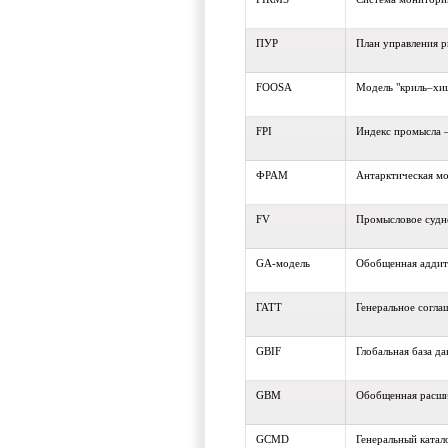
ПУР
План управления 
FOOSA
Модель "криль–хи
FPI
Индекс промысла 
ФРАМ
Антарктическая мо
FV
Промысловое судн
GA-модель
Обобщенная аддит
ГАТТ
Генеральное согла
GBIF
Глобальная база д
GBM
Обобщенная расши
GCMD
Генеральный катал