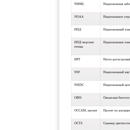
NMML
Национальная лаб
NOAA
Национальное упр
НПД
Национальный пла
НПД-морские
Национальные пла
птицы
НРТ
Нетто-регистровы
NSF
Национальный на
NSIDC
Национальный цен
OBIS
Океанская биогео
OCCAM, проект
Проект по расшир
OCTS
Сканнер цветности