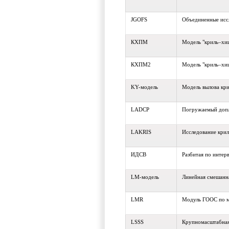
JGOFS
Объединенные исс
КХПМ
Модель "криль–хищ
КХПМ2
Модель "криль–хищ
KY-модель
Модель вылова кр
LADCP
Погружаемый допл
LAKRIS
Исследование крил
ИДСВ
Разбитая по интер
LM-модель
Линейная смешанн
LMR
Модуль ГООС по 
LSSS
Крупномасштабная