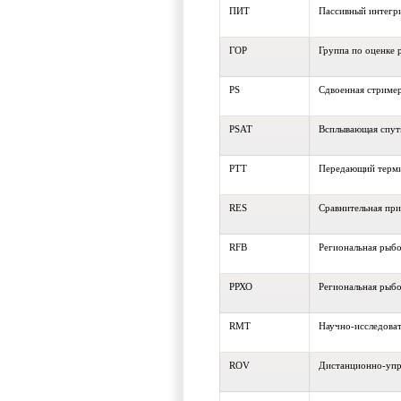
ПИТ
Пассивный интегр
ГОР
Группа по оценк
PS
Сдвоенная стриме
PSAT
Всплывающая спутн
PTT
Передающий терми
RES
Сравнительная пр
RFB
Региональная рыб
РРХО
Региональная рыбо
RMT
Научно-исследоват
ROV
Дистанционно-упр