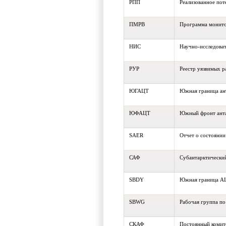
РПП
Реализованное пот
ПМРВ
Программа монито
НИС
Научно-исследоват
РУР
Реестр уязвимых р
ЮГАЦТ
Южная граница ан
ЮФАЦТ
Южный фронт анта
SAER
Отчет о состояни
САФ
Субантарктически
SBDY
Южная граница А
SBWG
Рабочая группа п
СКАФ
Постоянный комит