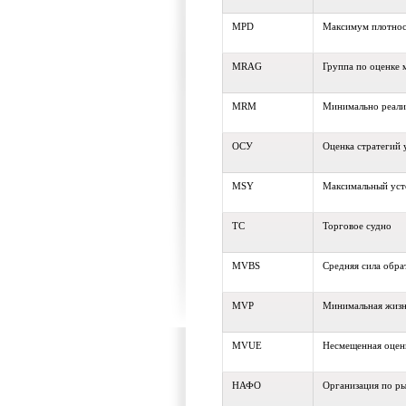
MPD
Максимум плотнос
MRAG
Группа по оценке 
MRM
Минимально реали
ОСУ
Оценка стратегий 
MSY
Максимальный уст
ТС
Торговое судно
MVBS
Средняя сила обра
MVP
Минимальная жизн
MVUE
Несмещенная оцен
НАФО
Организация по ры