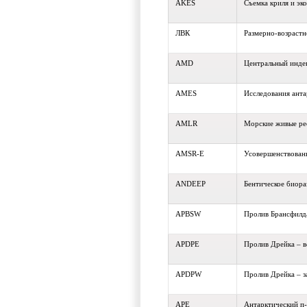
AKES
Съемка криля и эк
ЛВК
Размерно-возраст
AMD
Центральный инде
AMES
Исследования анта
AMLR
Морские живые ре
AMSR-E
Усовершенствован
ANDEEP
Бентическое биора
APBSW
Пролив Брансфилд
APDPE
Пролив Дрейка – 
APDPW
Пролив Дрейка – 
APE
Антарктический п