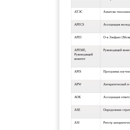
АТЭС
Азиатско-тихоокеа
APECS
Ассоциация молод
APEI
О-в Элефант (Мел
APEME,
Руководящий комит
Руководящий
комитет
APIS
Программа изучени
APW
Антарктический п
АОК
Ассоциация ответ
ASE
Определение страт
ASI
Реестр антарктиче