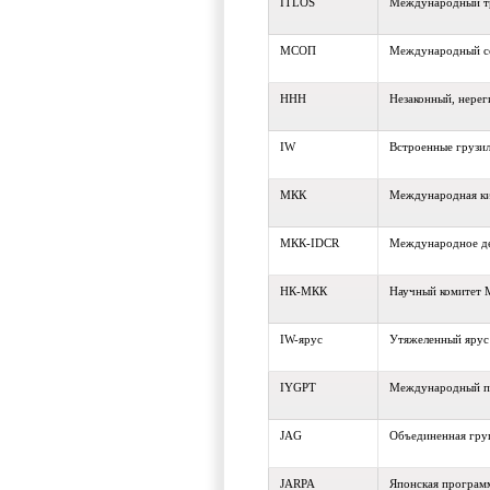
ITLOS
Международный тр
МСОП
Международный со
ННН
Незаконный, нере
IW
Встроенные грузи
МКК
Международная ки
МКК-IDCR
Международное де
НК-МКК
Научный комитет 
IW-ярус
Утяжеленный ярус
IYGPT
Международный пе
JAG
Объединенная гру
JARPA
Японская программ