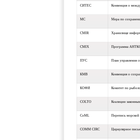
СИТЕС
Конвенция о между
МС
Мера по сохранен
CMIR
Хранилище инфо
CMIX
Программа АНТКО
ПУС
План управления 
КМВ
Конвенция о сохр
КОФИ
Комитет по рыбол
COLTO
Коалиции законных
CoML
Перепись морской
COMM CIRC
Циркулярное пис