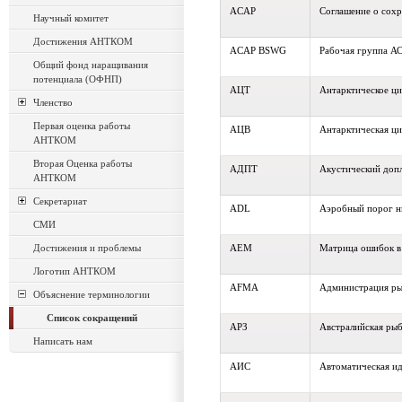
ACAP
Соглашение о сохр
Научный комитет
Достижения АНТКОМ
ACAP BSWG
Рабочая группа А
Общий фонд наращивания
потенциала (ОФНП)
АЦТ
Антарктическое ц
Членство
Первая оценка работы
АЦВ
Антарктическая ц
АНТКОМ
Вторая Оценка работы
АДПТ
Акустический допл
АНТКОМ
Секретариат
ADL
Аэробный порог н
СМИ
Достижения и проблемы
AEM
Матрица ошибок в 
Логотип АНТКОМ
AFMA
Администрация ры
Объяснение терминологии
Список сокращений
АРЗ
Австралийская рыб
Написать нам
АИС
Автоматическая и