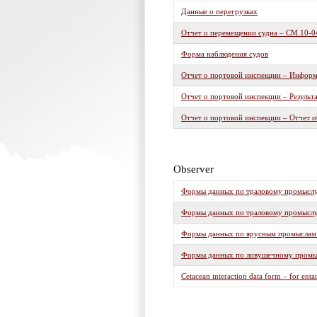
Данные о перегрузках
Отчет о перемещении судна – CM 10-0
Форма наблюдения судов
Отчет о портовой инспекции – Информа
Отчет о портовой инспекции – Результ
Отчет о портовой инспекции – Отчет 
Observer
Формы данных по траловому промыслу 
Формы данных по траловому промыслу 
Формы данных по ярусным промыслам и
Формы данных по ловушечному промыс
Cetacean interaction data form – for ent