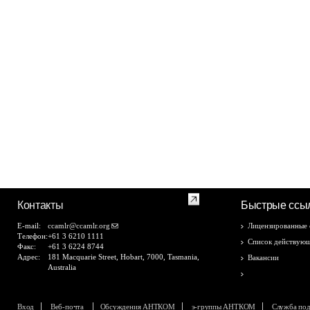
Контакты
Быстрые ссы
E-mail:
ccamlr@ccamlr.org
Лицензированные 
Телефон:
+61 3 6210 1111
Список действующ
Факс:
+61 3 6224 8744
Адрес:
181 Macquarie Street, Hobart, 7000, Tasmania,
Вакансии
Australia
Формы данных 
Вход
Веб-почта
Обсуждения АНТКОМ
э-группы АНТКОМ
Служба по