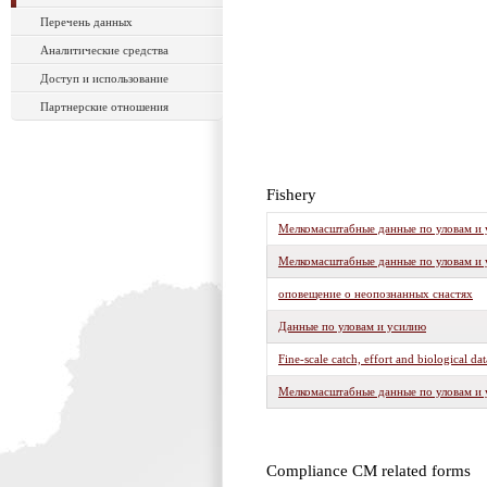
Перечень данных
Аналитические средства
Доступ и использование
Партнерские отношения
Fishery
Мелкомасштабные данные по уловам и 
Мелкомасштабные данные по уловам и 
оповещение о неопознанных снастях
Данные по уловам и усилию
Fine-scale catch, effort and biological da
Мелкомасштабные данные по уловам и 
Compliance CM related forms