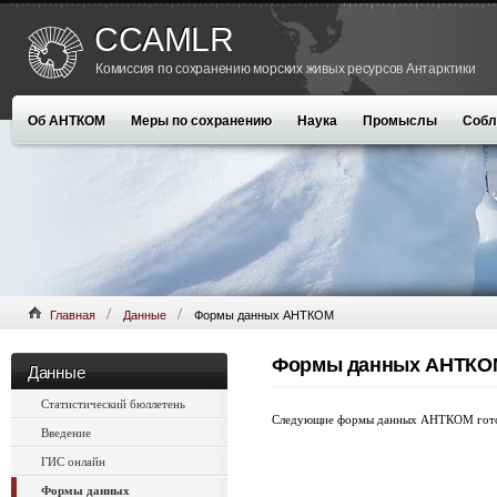
CCAMLR
Комиссия по сохранению морских живых ресурсов Антарктики
Об АНТКОМ
Меры по сохранению
Наука
Промыслы
Собл
Главная
Данные
Формы данных АНТКОМ
Формы данных АНТКО
Данные
Статистический бюллетень
Следующие формы данных АНТКОМ готов
Введение
ГИС онлайн
Формы данных