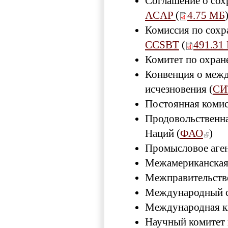
Соглашение о сох
ACAP
(
4.75 МБ
Комиссия по сохр
CCSBT
(
491.31
Комитет по охран
Конвенция о межд
исчезновения (
СИ
Постоянная комис
Продовольственна
Наций (
ФАО
)
Промысловое аген
Межамериканская 
Межправительстве
Международный с
Международная ки
Научный комитет 