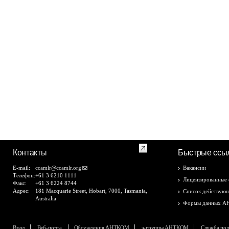
Контакты
Быстрые ссы
E-mail:
ccamlr@ccamlr.org
Вакансии
Телефон:
+61 3 6210 1111
Лицензированные 
Факс:
+61 3 6224 8744
Адрес:
181 Macquarie Street, Hobart, 7000, Tasmania,
Список действующ
Australia
Формы данных 
Вход
Веб-почта
Обсуждения АНТКОМ
э-группы АНТКОМ
Служба по