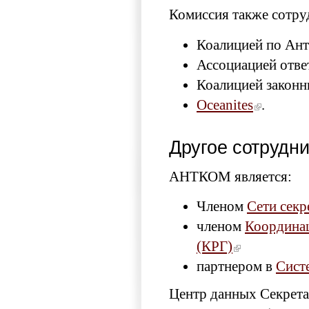
Комиссия также сотруд
Коалицией по Ант
Ассоциацией отве
Коалицией законн
Oceanites
.
Другое сотрудн
АНТКОМ является:
Членом
Сети секр
членом
Координац
(КРГ)
партнером в
Сист
Центр данных Секрета