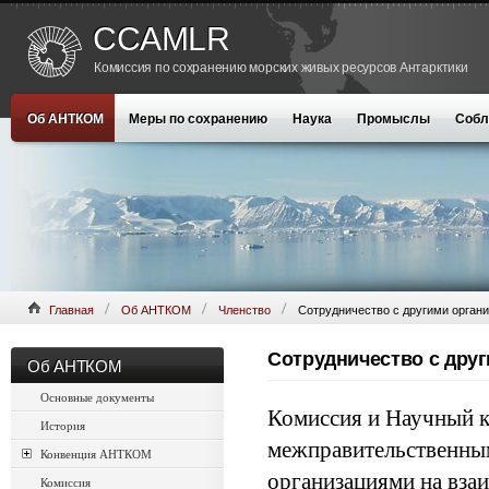
CCAMLR
Комиссия по сохранению морских живых ресурсов Антарктики
Об АНТКОМ
Меры по сохранению
Наука
Промыслы
Собл
Главная
Об АНТКОМ
Членство
Сотрудничество с другими орган
Сотрудничество с дру
Об АНТКОМ
Основные документы
Комиссия и Научный к
История
межправительственны
Конвенция АНТКОМ
организациями на вза
Комиссия