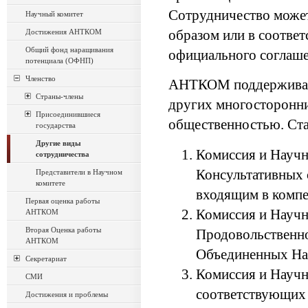
Сотрудничество може
Научный комитет
Достижения АНТКОМ
образом или в соотве
Общий фонд наращивания
официального соглаше
потенциала (ОФНП)
Членство
АНТКОМ поддерживает
Страны-члены
других многосторонних
Присоединившиеся
общественностью. Ст
государства
Другие виды
Комиссия и Научн
сотрудничества
Консультативных 
Представители в Научном
комитете
входящим в компе
Первая оценка работы
Комиссия и Научн
АНТКОМ
Вторая Оценка работы
Продовольственно
АНТКОМ
Объединенных На
Секретариат
Комиссия и Научн
СМИ
соответствующих 
Достижения и проблемы