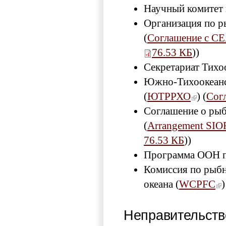
Научный комитет 
Организация по р
(
Соглашение с С
76.53 КБ
)
)
Секретариат Тихо
Южно-Тихоокеанск
(
ЮТРРХО
) (
Сог
Соглашение о рыб
(
Arrangement SIO
76.53 КБ
)
)
Программа ООН п
Комиссия по рыбн
океана (
WCPFC
)
Неправительств