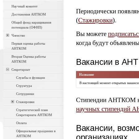
Научный комитет
Периодически появляю
Достижения АНТКОМ
(
Стажировки
).
Общий фонд наращивания
потенциала (ОФНП)
Вы можете
подписатьс
Членство
когда будут объявлены
Первая оценка работы
АНТКОМ
Вторая Оценка работы
Вакансии в АН
АНТКОМ
Секретариат
Название
Службы и функции
В настоящий момент открытых ваканс
Структура
Сотрудники
Стипендии АНТКОМ на
Стажировки
научных стипендий 
Стратегический план
Секретариата АНТКОМ
Оплата
Вакансии, возмо
Официальные праздники в
организациях
АНТКОМ