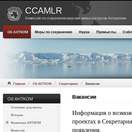
CCAMLR
Комиссия по сохранению морских живых ресурсов Антарктики
Об АНТКОМ
Меры по сохранению
Наука
Промыслы
Собл
Главная
Об АНТКОМ
Секретариат
Вакансии
Вакансии
Об АНТКОМ
Основные документы
Информация о возмож
История
проектах в Секретари
Конвенция АНТКОМ
появления.
Комиссия