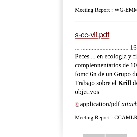
Meeting Report : WG-EM
s-cc-vii.pdf
... ............................... 1
Peces ... en ecologla y f
complennentarios de 10s
fomci6n de un Grupo d
Trabajo sobre el
Krill
de
objetivos
application/pdf
attac
Meeting Report : CCAMLR