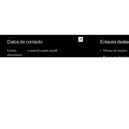
Datos de contacto
Enlaces desta
Correo
ccamlr@ccamlr.org
Ofertas de empleo
electrónico:
Barcos con licencia
Teléfono:
+61 3 6210 1111
Facsímil:
+61 3 6224 8744
Lista de medidas d
Dirección:
181 Macquarie Street, Hobart, 7000,
2025/26
Tasmania, Australia
Formularios de dat
Inicio de sesión
Correo electrónico
Grupos de discusión de la CCRVMA
Grupos-
© Copyright - the Commission for the Conservation of Antarctic Marine Living Resources 2026,