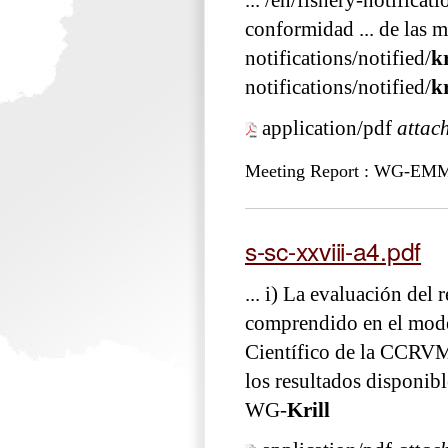
... /en/fishery-notificati
conformidad ... de las 
notifications/notified/
kr
notifications/notified/
kr
application/pdf
attac
Meeting Report : WG-EM
s-sc-xxviii-a4.pdf
... i) La evaluación de
comprendido en el m
Científico de la CCRVMA
los resultados disponibl
WG-
Krill