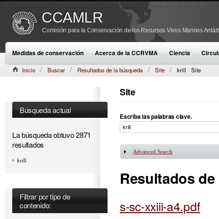
CCAMLR
Comisión para la Conservación de los Recursos Vivos Marinos Antárt
Medidas de conservación
Acerca de la CCRVMA
Ciencia
Circul
Inicio
Buscar
Resultados de la búsqueda
Site
krill
Site
Site
Búsqueda actual
Escriba las palabras clave.
La búsqueda obtuvo 2871
resultados
Advanced Search
Mostrar
krill
Resultados de
Filtrar por tipo de
s-sc-xxiii-a4.pdf
contenido: