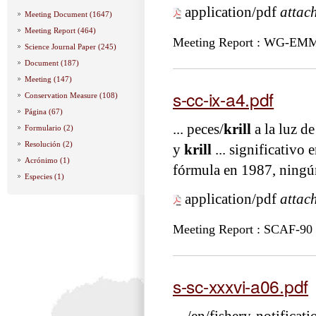
application/pdf
attac
Meeting Document (1647)
Meeting Report (464)
Meeting Report : WG-EM
Science Journal Paper (245)
Document (187)
Meeting (147)
s-cc-ix-a4.pdf
Conservation Measure (108)
Página (67)
... peces/
krill
a la luz de
Formulario (2)
Resolución (2)
y
krill
... significativo 
Acrónimo (1)
fórmula en 1987, ning
Especies (1)
application/pdf
attac
Meeting Report : SCAF-90
s-sc-xxxvi-a06.pdf