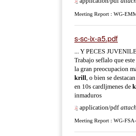
application/pdf
attac
Meeting Report : WG-EM
s-sc-ix-a5.pdf
... Y PECES JUVENI
Trabajo seflalo que este
la gran preocupacion ma
krill
, o bien se destaca
en 10s cardljmenes de
k
inmaduros
application/pdf
attac
Meeting Report : WG-FSA