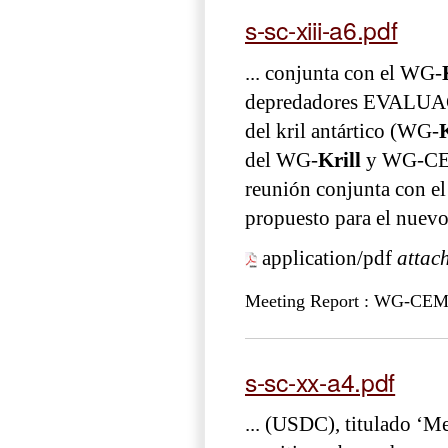
s-sc-xiii-a6.pdf
... conjunta con el WG-
depredadores EVALUACIO
del kril antártico (WG-
K
del WG-
Krill
y WG-CEMP
reunión conjunta con e
propuesto para el nuev
application/pdf
attac
Meeting Report : WG-CEM
s-sc-xx-a4.pdf
... (USDC), titulado ‘M