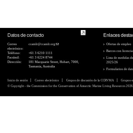
Datos de contacto
Enlaces desta
Correo
ccamlr@ccamlr.org
Ofertas de empleo
electrónico:
Barcos con licencia
Teléfono:
+61 3 6210 1111
Facsímil:
+61 3 6224 8744
Lista de medidas d
Dirección:
181 Macquarie Street, Hobart, 7000,
2025/26
Tasmania, Australia
Formularios de dat
Inicio de sesión
Correo electrónico
Grupos de discusión de la CCRVMA
Grupos-
© Copyright - the Commission for the Conservation of Antarctic Marine Living Resources 2026,