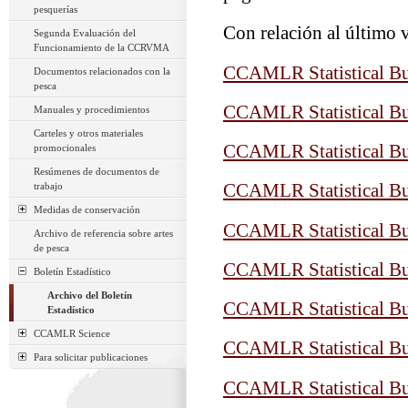
pesquerías
Con relación al último 
Segunda Evaluación del
Funcionamiento de la CCRVMA
CCAMLR Statistical Bul
Documentos relacionados con la
pesca
CCAMLR Statistical Bul
Manuales y procedimientos
Carteles y otros materiales
CCAMLR Statistical Bul
promocionales
Resúmenes de documentos de
trabajo
CCAMLR Statistical Bul
Medidas de conservación
CCAMLR Statistical Bul
Archivo de referencia sobre artes
de pesca
CCAMLR Statistical Bul
Boletín Estadístico
Archivo del Boletín
CCAMLR Statistical Bul
Estadístico
CCAMLR Science
CCAMLR Statistical Bul
Para solicitar publicaciones
CCAMLR Statistical Bul